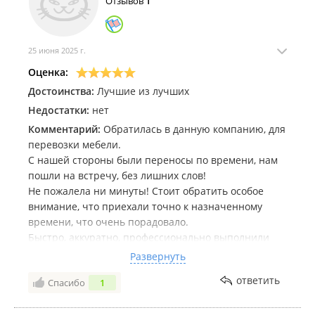
Отзывов
1
25 июня 2025 г.
Оценка:
Достоинства:
Лучшие из лучших
Недостатки:
нет
Комментарий:
Обратилась в данную компанию, для
перевозки мебели.
С нашей стороны были переносы по времени, нам
пошли на встречу, без лишних слов!
Не пожалела ни минуты! Стоит обратить особое
внимание, что приехали точно к назначенному
времени, что очень порадовало.
Быстро, аккуратно, профессионально выполнили
свою задачу. Холодильник спустили как пушинку )))
Развернуть
Молчу уже про диван)
ответить
Спасибо
1
Спасибо огромное молодым людям, которые
приезжали 24.06, благодаря Вам, я знаю, что есть
качественный сервис.