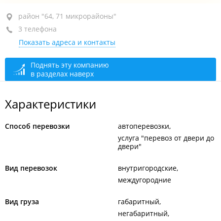
район "64, 71 микрорайоны", ул. Адмирала
район "64, 71 микрорайоны"
Кузнецова, 74
3 телефона
Показать адреса и контакты
+7 904 627-39-79
+7 950 287-40-66
Поднять эту компанию
в разделах наверх
+7 914 732-00-48
закрыто, откроется в 07:00
Характеристики
Способ перевозки
автоперевозки
услуга "перевоз от двери до
двери"
Вид перевозок
внутригородские
междугородние
Вид груза
габаритный
негабаритный