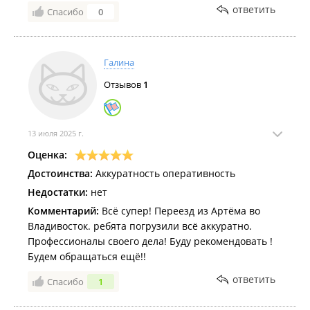
Сами ребята адекватные, работящие, с чувством
ответить
Спасибо
0
юмора. Алексей компетентный руководитель. По
документам все выставили оперативно и отправили
по ЭДО.
Галина
Всем рекомендую данную компанию, если
понадобятся вновь услуги такого плана, у меня уже
Отзывов
1
есть фаворит :)
13 июля 2025 г.
Оценка:
Достоинства:
Аккуратность оперативность
Недостатки:
нет
Комментарий:
Всё супер! Переезд из Артёма во
Владивосток. ребята погрузили всё аккуратно.
Профессионалы своего дела! Буду рекомендовать !
Будем обращаться ещё!!
ответить
Спасибо
1