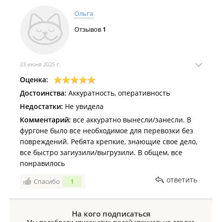
Будем обращаться еще.
Ольга
Однозначно рекомендую!
Отзывов
1
23 июня 2025 г.
Оценка:
Достоинства:
Аккуратность, оперативность
Недостатки:
Не увидела
Комментарий:
все аккуратно вынесли/занесли. В
фургоне было все необходимое для перевозки без
повреждений. Ребята крепкие, знающие свое дело,
все быстро загиузили/выгрузили. В общем, все
понравилось
ответить
Спасибо
1
На кого подписаться