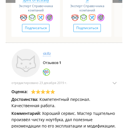
Spirit of Ecstasy
Si
Анге
Эксперт Справочника
Эксперт Справочника
Экс
компаний
компаний
Подписаться
Подписаться
skillz
Отзывов
1
отредактировано 23 декабря 2019 г.
Оценка:
Достоинства:
Компетентный персонал.
Качественная работа.
Комментарий:
Хороший сервис. Мастер тщательно
произвёл чистку ноутбука, дал полезные
рекомендации по его эксплуатации и модификации.