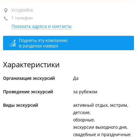
Уссурийск, ул. Суханова, 55
Уссурийск
1 телефон
1-й этаж, оф. 27
Показать адреса и контакты
+7 914 722-25-02
сегодня закрыто
Поднять эту компанию
в разделах наверх
Характеристики
Организация экскурсий
Да
Проведение экскурсий
за рубежом
Виды экскурсий
активный отдых, экстрим
детские
обзорные
экскурсии выходного дня
свадебные и праздничные