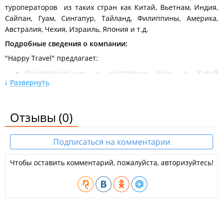
туроператоров из таких стран как Китай, Вьетнам, Индия,
Сайпан, Гуам, Сингапур, Тайланд, Филиппины, Америка,
Австралия, Чехия, Израиль, Япония и т.д.
Подробные сведения о компании:
"Happy Travel" предлагает:
Индивидуальные и групповые туры в Китай
(экскурсионные, пляжные и оздоровительные), Отдых в
Развернуть
Юго-восточной Азии: Таиланд, Вьетнам, о. Бали,
Филиппины, Сайпан, Малайзия, Сингапур, Гонконг, Ю.
Корея, Япония;
Отзывы
(0)
Туры в ЕВРОПУ (по ценам Москвы): Великобритания,
Франция, Италия, Испания, Чехия,Словения,Венгрия,
Швейцария, Австрия, Скандинавия;
Подписаться на комментарии
Автобусные туры по Европе;
Пляжные туры: Египет, Турция, Греция, Хорватия,
Чтобы оставить комментарий, пожалуйста, авторизуйтесь!
Черногория,Болгария. Тунис, ОАЭ, Мальдивы,
Сейшелы, Куба, Доминикана, Индия (Гоа);
Горнолыжные туры на лучшие курорты мира;
Круизы;
Экскурсионные туры по России: Москва, Санкт-
Петербург, Камчатка, Золотое Кольцо, Байкал;
Бронирование гостиниц по всему миру;