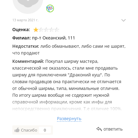
13 марта 2021 г.
Оценка:
Филиал:
пр-т Океанский, 111
Недостатки:
либо обманывают, либо сами не шарят,
что продают
Комментарий:
Покупал ширму мастера,
классической не оказалось, стали мне продавать
ширму для приключения "Драконий куш". По
словам продавцов она практически не отличается
от обычной ширмы, типа, минимальные отличия.
По итогу ширма вообще не содержит нужной
справочной информации, кроме как инфы для
непосредственно приключения. Т.е отличие 100%.
Придётся ехать и возвращать, это минус время.
Развернуть
Проводите инструктаж для продавцов, пожалуйста,
дабы они разбирались в продаваемых вещах.
ответить
Спасибо
0