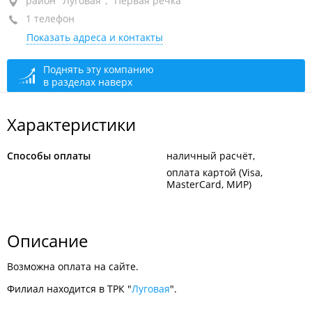
район "Луговая", ул. Луговая, 18
район "Луговая", "Первая речка"
1 телефон
ТРК "Луговая", 1-й этаж, пав. 188
Показать адреса и контакты
открыто: 10:00–20:00
Поднять эту компанию
в разделах наверх
Характеристики
Способы оплаты
наличный расчёт
оплата картой (Visa,
MasterCard, МИР)
Описание
Возможна оплата на сайте.
Филиал находится в ТРК "
Луговая
".