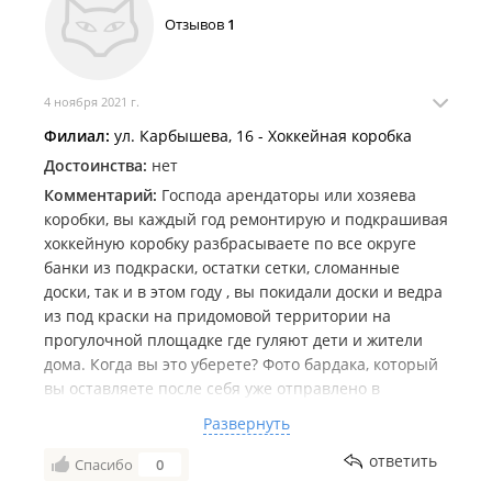
Отзывов
1
4 ноября 2021 г.
Филиал:
ул. Карбышева, 16 - Хоккейная коробка
Достоинства:
нет
Комментарий:
Господа арендаторы или хозяева
коробки, вы каждый год ремонтирую и подкрашивая
хоккейную коробку разбрасываете по все округе
банки из подкраски, остатки сетки, сломанные
доски, так и в этом году , вы покидали доски и ведра
из под краски на придомовой территории на
прогулочной площадке где гуляют дети и жители
дома. Когда вы это уберете? Фото бардака, который
вы оставляете после себя уже отправлено в
Администрацию города и края, если в ближайшее
Развернуть
время вы не уберете за собой все , такие фото будут
отправлены по Госуслугам в Москву на контроль
ответить
Спасибо
0
Спорткомитета.