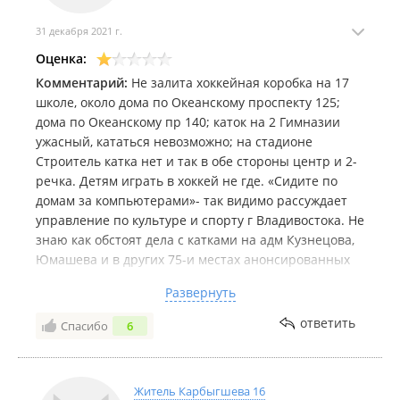
31 декабря 2021 г.
Оценка:
Комментарий:
Не залита хоккейная коробка на 17
школе, около дома по Океанскому проспекту 125;
дома по Океанскому пр 140; каток на 2 Гимназии
ужасный, кататься невозможно; на стадионе
Строитель катка нет и так в обе стороны центр и 2-
речка. Детям играть в хоккей не где. «Сидите по
домам за компьютерами»- так видимо рассуждает
управление по культуре и спорту г Владивостока. Не
знаю как обстоят дела с катками на адм Кузнецова,
Юмашева и в других 75-и местах анонсированных
администрацией. Но самостоятельно детям 10-14
Развернуть
лет ехать далековато на каток в парк им Лазо,
например. В шаговой доступности или хотя на
ответить
Спасибо
6
транспорте до 5 остановок ничего нет!!!!
Житель Карбыгшева 16