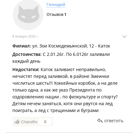
Тёплый декабрь мешает заливать катки во Владивостоке
.
Геннадий
Более 70 катков во всех районах города будут работать этой
Отзывов
1
зимой для жителей и гостей Владивостока
.
8 января 2026 г.
Филиал:
ул. Зои Космодемьянской, 12 - Каток
Достоинства:
С 2.01.26г. По 6.0126г заливали
каждый день
Недостатки:
Каток заливают неправильно,
нечистят перед заливкой, в районе Змеинки
числиться шесть!!! Хоккейных коробок, а на деле
только одна, а как же указ Президента по
оздоровлению нации , по физкультуре и спорту?
Детям нечем заняться, хотя они рвутся на лед
поиграть, а лед с трещинами и буграми
ответить
Спасибо
0