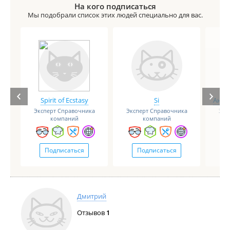
На кого подписаться
Мы подобрали список этих людей специально для вас.
Spirit of Ecstasy
Si
Анге
Эксперт Справочника
Эксперт Справочника
Экс
компаний
компаний
Подписаться
Подписаться
Дмитрий
Отзывов
1