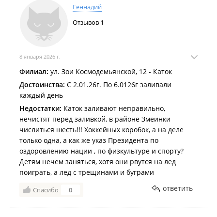
Тёплый декабрь мешает заливать катки во Владивостоке
.
Геннадий
Более 70 катков во всех районах города будут работать этой
Отзывов
1
зимой для жителей и гостей Владивостока
.
8 января 2026 г.
Филиал:
ул. Зои Космодемьянской, 12 - Каток
Достоинства:
С 2.01.26г. По 6.0126г заливали
каждый день
Недостатки:
Каток заливают неправильно,
нечистят перед заливкой, в районе Змеинки
числиться шесть!!! Хоккейных коробок, а на деле
только одна, а как же указ Президента по
оздоровлению нации , по физкультуре и спорту?
Детям нечем заняться, хотя они рвутся на лед
поиграть, а лед с трещинами и буграми
ответить
Спасибо
0