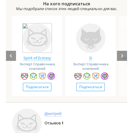
На кого подписаться
Мы подобрали список этих людей специально для вас.
Spirit of Ecstasy
Si
Анге
Эксперт Справочника
Эксперт Справочника
Экс
компаний
компаний
Подписаться
Подписаться
Дмитрий
Отзывов
1