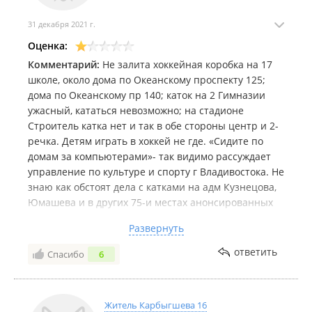
31 декабря 2021 г.
Оценка:
Комментарий:
Не залита хоккейная коробка на 17
школе, около дома по Океанскому проспекту 125;
дома по Океанскому пр 140; каток на 2 Гимназии
ужасный, кататься невозможно; на стадионе
Строитель катка нет и так в обе стороны центр и 2-
речка. Детям играть в хоккей не где. «Сидите по
домам за компьютерами»- так видимо рассуждает
управление по культуре и спорту г Владивостока. Не
знаю как обстоят дела с катками на адм Кузнецова,
Юмашева и в других 75-и местах анонсированных
администрацией. Но самостоятельно детям 10-14
Развернуть
лет ехать далековато на каток в парк им Лазо,
например. В шаговой доступности или хотя на
ответить
Спасибо
6
транспорте до 5 остановок ничего нет!!!!
Житель Карбыгшева 16