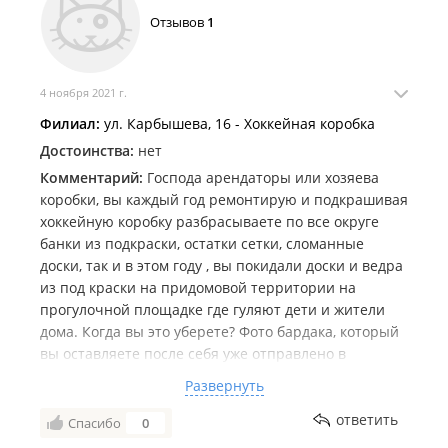
Отзывов
1
4 ноября 2021 г.
Филиал:
ул. Карбышева, 16 - Хоккейная коробка
Достоинства:
нет
Комментарий:
Господа арендаторы или хозяева
коробки, вы каждый год ремонтирую и подкрашивая
хоккейную коробку разбрасываете по все округе
банки из подкраски, остатки сетки, сломанные
доски, так и в этом году , вы покидали доски и ведра
из под краски на придомовой территории на
прогулочной площадке где гуляют дети и жители
дома. Когда вы это уберете? Фото бардака, который
вы оставляете после себя уже отправлено в
Администрацию города и края, если в ближайшее
Развернуть
время вы не уберете за собой все , такие фото будут
отправлены по Госуслугам в Москву на контроль
ответить
Спасибо
0
Спорткомитета.