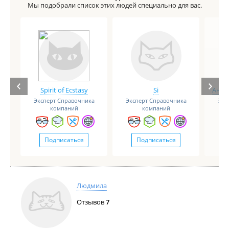
Мы подобрали список этих людей специально для вас.
Spirit of Ecstasy
Si
Анге
Эксперт Справочника
Эксперт Справочника
Экс
компаний
компаний
Подписаться
Подписаться
Людмила
Отзывов
7