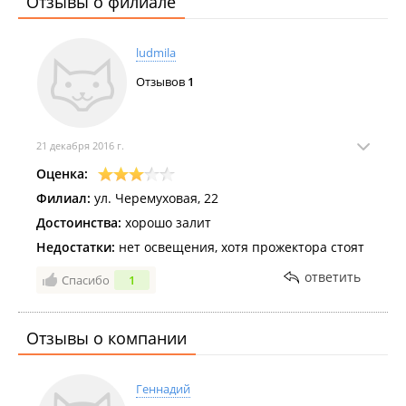
Отзывы о филиале
Тёплый декабрь мешает заливать катки во Владивостоке
.
Более 70 катков во всех районах города будут работать этой
ludmila
зимой для жителей и гостей Владивостока
.
Отзывов
1
21 декабря 2016 г.
Оценка:
Филиал:
ул. Черемуховая, 22
Достоинства:
хорошо залит
Недостатки:
нет освещения, хотя прожектора стоят
ответить
Спасибо
1
Отзывы о компании
Геннадий