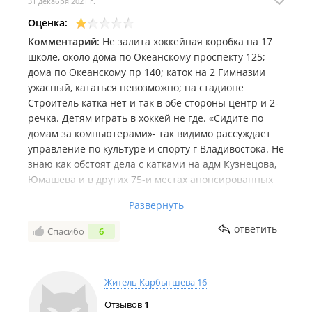
31 декабря 2021 г.
Оценка:
Комментарий:
Не залита хоккейная коробка на 17
школе, около дома по Океанскому проспекту 125;
дома по Океанскому пр 140; каток на 2 Гимназии
ужасный, кататься невозможно; на стадионе
Строитель катка нет и так в обе стороны центр и 2-
речка. Детям играть в хоккей не где. «Сидите по
домам за компьютерами»- так видимо рассуждает
управление по культуре и спорту г Владивостока. Не
знаю как обстоят дела с катками на адм Кузнецова,
Юмашева и в других 75-и местах анонсированных
администрацией. Но самостоятельно детям 10-14
Развернуть
лет ехать далековато на каток в парк им Лазо,
например. В шаговой доступности или хотя на
ответить
Спасибо
6
транспорте до 5 остановок ничего нет!!!!
Житель Карбыгшева 16
Отзывов
1