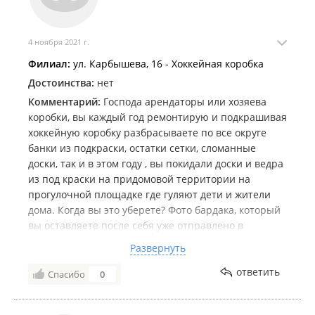
4 ноября 2021 г.
Филиал:
ул. Карбышева, 16 - Хоккейная коробка
Достоинства:
нет
Комментарий:
Господа арендаторы или хозяева
коробки, вы каждый год ремонтирую и подкрашивая
хоккейную коробку разбрасываете по все округе
банки из подкраски, остатки сетки, сломанные
доски, так и в этом году , вы покидали доски и ведра
из под краски на придомовой территории на
прогулочной площадке где гуляют дети и жители
дома. Когда вы это уберете? Фото бардака, который
вы оставляете после себя уже отправлено в
Администрацию города и края, если в ближайшее
Развернуть
время вы не уберете за собой все , такие фото будут
отправлены по Госуслугам в Москву на контроль
ответить
Спасибо
0
Спорткомитета.