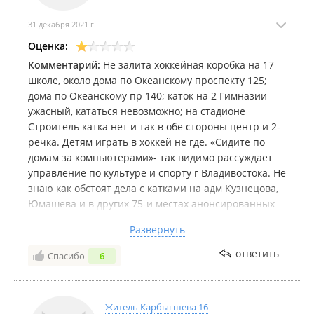
31 декабря 2021 г.
Оценка:
Комментарий:
Не залита хоккейная коробка на 17
школе, около дома по Океанскому проспекту 125;
дома по Океанскому пр 140; каток на 2 Гимназии
ужасный, кататься невозможно; на стадионе
Строитель катка нет и так в обе стороны центр и 2-
речка. Детям играть в хоккей не где. «Сидите по
домам за компьютерами»- так видимо рассуждает
управление по культуре и спорту г Владивостока. Не
знаю как обстоят дела с катками на адм Кузнецова,
Юмашева и в других 75-и местах анонсированных
администрацией. Но самостоятельно детям 10-14
Развернуть
лет ехать далековато на каток в парк им Лазо,
например. В шаговой доступности или хотя на
ответить
Спасибо
6
транспорте до 5 остановок ничего нет!!!!
Житель Карбыгшева 16