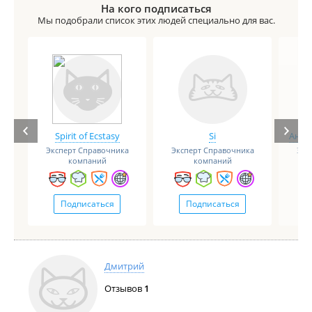
На кого подписаться
Мы подобрали список этих людей специально для вас.
Spirit of Ecstasy
Si
Анге
Эксперт Справочника
Эксперт Справочника
Экс
компаний
компаний
Подписаться
Подписаться
Дмитрий
Отзывов
1