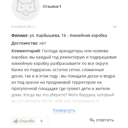
Отзывов
1
4 ноября 2021 г.
Филиал:
ул. Карбышева, 16 - Хоккейная коробка
Достоинства:
нет
Комментарий:
Господа арендаторы или хозяева
коробки, вы каждый год ремонтирую и подкрашивая
хоккейную коробку разбрасываете по все округе
банки из подкраски, остатки сетки, сломанные
доски, так и в этом году , вы покидали доски и ведра
из под краски на придомовой территории на
прогулочной площадке где гуляют дети и жители
дома. Когда вы это уберете? Фото бардака, который
вы оставляете после себя уже отправлено в
Администрацию города и края, если в ближайшее
Развернуть
время вы не уберете за собой все , такие фото будут
отправлены по Госуслугам в Москву на контроль
ответить
Спасибо
0
Спорткомитета.