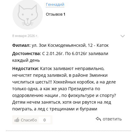
Тёплый декабрь мешает заливать катки во Владивостоке
.
Геннадий
Более 70 катков во всех районах города будут работать этой
Отзывов
1
зимой для жителей и гостей Владивостока
.
8 января 2026 г.
Филиал:
ул. Зои Космодемьянской, 12 - Каток
Достоинства:
С 2.01.26г. По 6.0126г заливали
каждый день
Недостатки:
Каток заливают неправильно,
нечистят перед заливкой, в районе Змеинки
числиться шесть!!! Хоккейных коробок, а на деле
только одна, а как же указ Президента по
оздоровлению нации , по физкультуре и спорту?
Детям нечем заняться, хотя они рвутся на лед
поиграть, а лед с трещинами и буграми
ответить
Спасибо
0