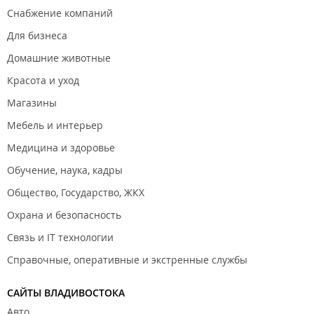
Тёплый декабрь мешает заливать катки во Владивостоке
.
Снабжение компаний
Более 70 катков во всех районах города будут работать этой
Для бизнеса
зимой для жителей и гостей Владивостока
.
Домашние животные
Красота и уход
Магазины
Мебель и интерьер
Медицина и здоровье
Обучение, наука, кадры
Общество, Государство, ЖКХ
Охрана и безопасность
Связь и IT технологии
Справочные, оперативные и экстренные службы
САЙТЫ ВЛАДИВОСТОКА
Авто