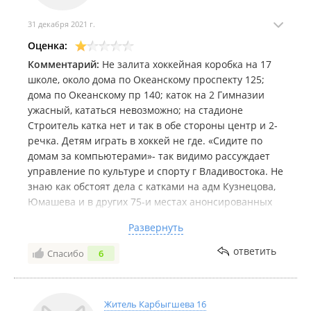
31 декабря 2021 г.
Оценка:
Комментарий:
Не залита хоккейная коробка на 17
школе, около дома по Океанскому проспекту 125;
дома по Океанскому пр 140; каток на 2 Гимназии
ужасный, кататься невозможно; на стадионе
Строитель катка нет и так в обе стороны центр и 2-
речка. Детям играть в хоккей не где. «Сидите по
домам за компьютерами»- так видимо рассуждает
управление по культуре и спорту г Владивостока. Не
знаю как обстоят дела с катками на адм Кузнецова,
Юмашева и в других 75-и местах анонсированных
администрацией. Но самостоятельно детям 10-14
Развернуть
лет ехать далековато на каток в парк им Лазо,
например. В шаговой доступности или хотя на
ответить
Спасибо
6
транспорте до 5 остановок ничего нет!!!!
Житель Карбыгшева 16