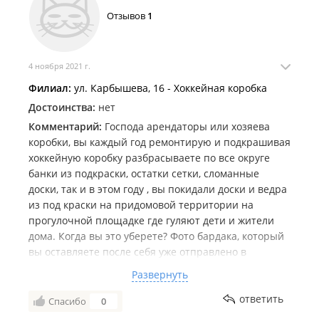
Отзывов
1
4 ноября 2021 г.
Филиал:
ул. Карбышева, 16 - Хоккейная коробка
Достоинства:
нет
Комментарий:
Господа арендаторы или хозяева
коробки, вы каждый год ремонтирую и подкрашивая
хоккейную коробку разбрасываете по все округе
банки из подкраски, остатки сетки, сломанные
доски, так и в этом году , вы покидали доски и ведра
из под краски на придомовой территории на
прогулочной площадке где гуляют дети и жители
дома. Когда вы это уберете? Фото бардака, который
вы оставляете после себя уже отправлено в
Администрацию города и края, если в ближайшее
Развернуть
время вы не уберете за собой все , такие фото будут
отправлены по Госуслугам в Москву на контроль
ответить
Спасибо
0
Спорткомитета.