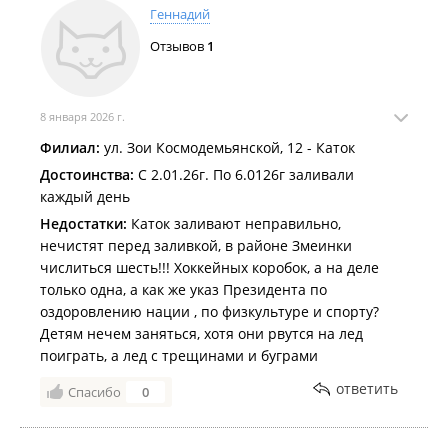
Тёплый декабрь мешает заливать катки во Владивостоке
.
Геннадий
Более 70 катков во всех районах города будут работать этой
Отзывов
1
зимой для жителей и гостей Владивостока
.
8 января 2026 г.
Филиал:
ул. Зои Космодемьянской, 12 - Каток
Достоинства:
С 2.01.26г. По 6.0126г заливали
каждый день
Недостатки:
Каток заливают неправильно,
нечистят перед заливкой, в районе Змеинки
числиться шесть!!! Хоккейных коробок, а на деле
только одна, а как же указ Президента по
оздоровлению нации , по физкультуре и спорту?
Детям нечем заняться, хотя они рвутся на лед
поиграть, а лед с трещинами и буграми
ответить
Спасибо
0