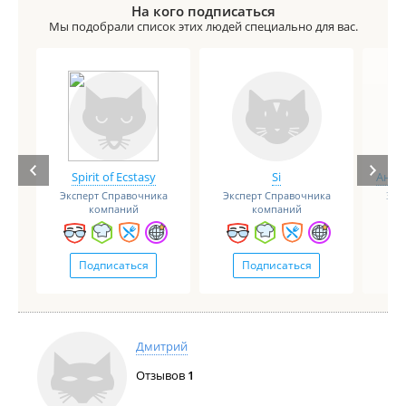
На кого подписаться
Мы подобрали список этих людей специально для вас.
Spirit of Ecstasy
Si
Анге
Эксперт Справочника
Эксперт Справочника
Экс
компаний
компаний
Подписаться
Подписаться
Дмитрий
Отзывов
1