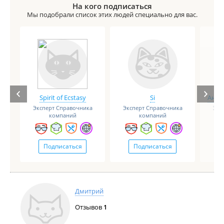
На кого подписаться
Мы подобрали список этих людей специально для вас.
Spirit of Ecstasy
Si
Анге
Эксперт Справочника
Эксперт Справочника
Экс
компаний
компаний
Подписаться
Подписаться
Дмитрий
Отзывов
1