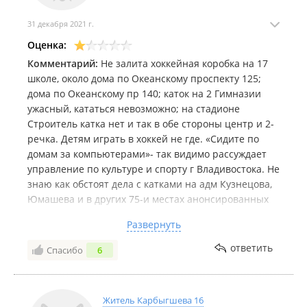
31 декабря 2021 г.
Оценка:
Комментарий:
Не залита хоккейная коробка на 17
школе, около дома по Океанскому проспекту 125;
дома по Океанскому пр 140; каток на 2 Гимназии
ужасный, кататься невозможно; на стадионе
Строитель катка нет и так в обе стороны центр и 2-
речка. Детям играть в хоккей не где. «Сидите по
домам за компьютерами»- так видимо рассуждает
управление по культуре и спорту г Владивостока. Не
знаю как обстоят дела с катками на адм Кузнецова,
Юмашева и в других 75-и местах анонсированных
администрацией. Но самостоятельно детям 10-14
Развернуть
лет ехать далековато на каток в парк им Лазо,
например. В шаговой доступности или хотя на
ответить
Спасибо
6
транспорте до 5 остановок ничего нет!!!!
Житель Карбыгшева 16