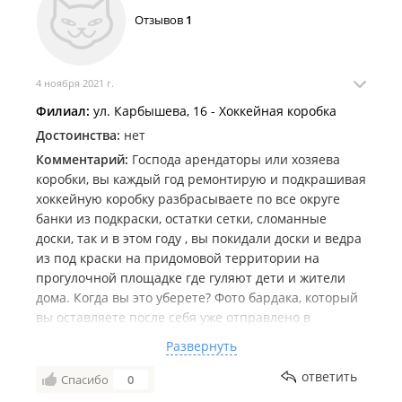
Отзывов
1
4 ноября 2021 г.
Филиал:
ул. Карбышева, 16 - Хоккейная коробка
Достоинства:
нет
Комментарий:
Господа арендаторы или хозяева
коробки, вы каждый год ремонтирую и подкрашивая
хоккейную коробку разбрасываете по все округе
банки из подкраски, остатки сетки, сломанные
доски, так и в этом году , вы покидали доски и ведра
из под краски на придомовой территории на
прогулочной площадке где гуляют дети и жители
дома. Когда вы это уберете? Фото бардака, который
вы оставляете после себя уже отправлено в
Администрацию города и края, если в ближайшее
Развернуть
время вы не уберете за собой все , такие фото будут
отправлены по Госуслугам в Москву на контроль
ответить
Спасибо
0
Спорткомитета.