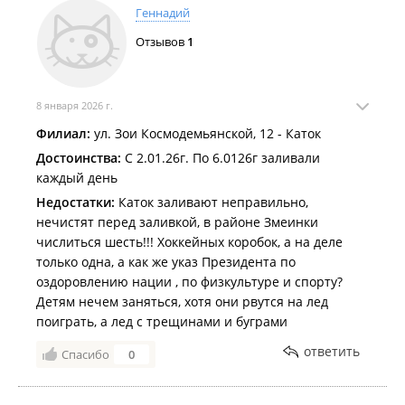
Тёплый декабрь мешает заливать катки во Владивостоке
.
Геннадий
Более 70 катков во всех районах города будут работать этой
Отзывов
1
зимой для жителей и гостей Владивостока
.
8 января 2026 г.
Филиал:
ул. Зои Космодемьянской, 12 - Каток
Достоинства:
С 2.01.26г. По 6.0126г заливали
каждый день
Недостатки:
Каток заливают неправильно,
нечистят перед заливкой, в районе Змеинки
числиться шесть!!! Хоккейных коробок, а на деле
только одна, а как же указ Президента по
оздоровлению нации , по физкультуре и спорту?
Детям нечем заняться, хотя они рвутся на лед
поиграть, а лед с трещинами и буграми
ответить
Спасибо
0