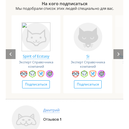
На кого подписаться
Мы подобрали список этих людей специально для вас.
Spirit of Ecstasy
Si
Анге
Эксперт Справочника
Эксперт Справочника
Экс
компаний
компаний
Подписаться
Подписаться
Дмитрий
Отзывов
1