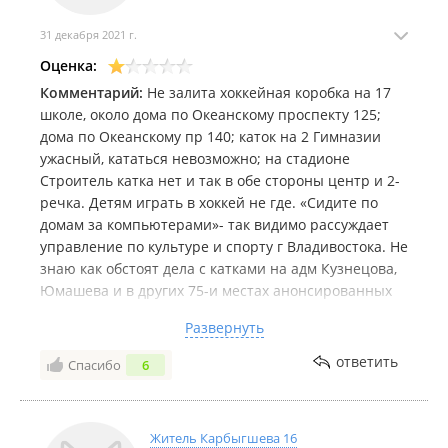
31 декабря 2021 г.
Оценка:
Комментарий:
Не залита хоккейная коробка на 17
школе, около дома по Океанскому проспекту 125;
дома по Океанскому пр 140; каток на 2 Гимназии
ужасный, кататься невозможно; на стадионе
Строитель катка нет и так в обе стороны центр и 2-
речка. Детям играть в хоккей не где. «Сидите по
домам за компьютерами»- так видимо рассуждает
управление по культуре и спорту г Владивостока. Не
знаю как обстоят дела с катками на адм Кузнецова,
Юмашева и в других 75-и местах анонсированных
администрацией. Но самостоятельно детям 10-14
Развернуть
лет ехать далековато на каток в парк им Лазо,
например. В шаговой доступности или хотя на
ответить
Спасибо
6
транспорте до 5 остановок ничего нет!!!!
Житель Карбыгшева 16