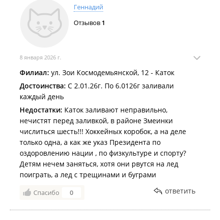
Тёплый декабрь мешает заливать катки во Владивостоке
.
Геннадий
Более 70 катков во всех районах города будут работать этой
Отзывов
1
зимой для жителей и гостей Владивостока
.
8 января 2026 г.
Филиал:
ул. Зои Космодемьянской, 12 - Каток
Достоинства:
С 2.01.26г. По 6.0126г заливали
каждый день
Недостатки:
Каток заливают неправильно,
нечистят перед заливкой, в районе Змеинки
числиться шесть!!! Хоккейных коробок, а на деле
только одна, а как же указ Президента по
оздоровлению нации , по физкультуре и спорту?
Детям нечем заняться, хотя они рвутся на лед
поиграть, а лед с трещинами и буграми
ответить
Спасибо
0