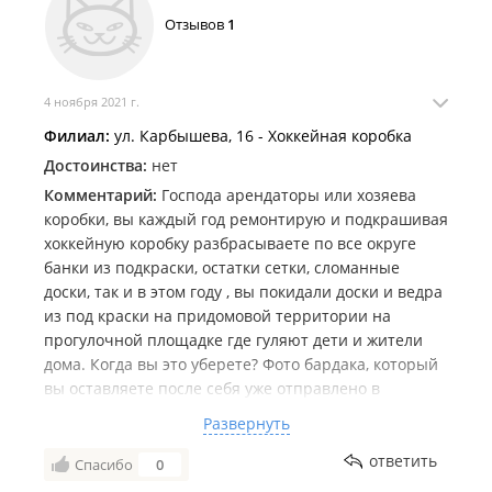
Отзывов
1
4 ноября 2021 г.
Филиал:
ул. Карбышева, 16 - Хоккейная коробка
Достоинства:
нет
Комментарий:
Господа арендаторы или хозяева
коробки, вы каждый год ремонтирую и подкрашивая
хоккейную коробку разбрасываете по все округе
банки из подкраски, остатки сетки, сломанные
доски, так и в этом году , вы покидали доски и ведра
из под краски на придомовой территории на
прогулочной площадке где гуляют дети и жители
дома. Когда вы это уберете? Фото бардака, который
вы оставляете после себя уже отправлено в
Администрацию города и края, если в ближайшее
Развернуть
время вы не уберете за собой все , такие фото будут
отправлены по Госуслугам в Москву на контроль
ответить
Спасибо
0
Спорткомитета.