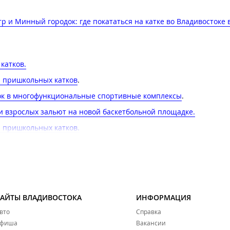
р и Минный городок: где покататься на катке во Владивостоке 
атков​.
и пришкольных катков
.
бок в многофункциональные спортивные комплексы
.
и взрослых зальют на новой баскетбольной площадке​.
 пришкольных катков​.
бок в многофункциональные спортивные комплексы.
ёл финал турнира по дворовому хоккею
.
таться на коньках во Владивостоке
.
САЙТЫ ВЛАДИВОСТОКА
ИНФОРМАЦИЯ
е
.
вто
Справка
 этой зимой для жителей и гостей Владивостока
.
фиша
Вакансии