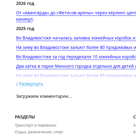
2026 год
От «Авангарда» до «Фетисов-арены» через кёрлинг-цент
каникул
.
2025 год
Во Владивостоке началась заливка хоккейных коробок и к
На зиму во Владивостоке зальют более 80 придомовых 
Во Владивостоке за год переделали 10 хоккейных коро
Два катка в парке Минного городка отдельно для детей 
На зиму во Владивостоке зальют более 80 придомовых и
Развернуть
Во Владивостоке за год переделали 10 хоккейных коро
Тающий лёд и драка хоккеистов: во Владивостоке прош
Загружаем комментарии...
2024 год
На площади, во дворе, на лыжне: где на каникулах пока
РАЗДЕЛЫ
Тёплый декабрь мешает заливать катки во Владивосток
Транспорт и перевозки
А
Более 70 катков во всех районах города будут работать
Отдых, развлечения, спорт
А