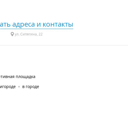
ать адреса и контакты
ул. Сипягина, 22
ртивная площадка
ригороде
в городе