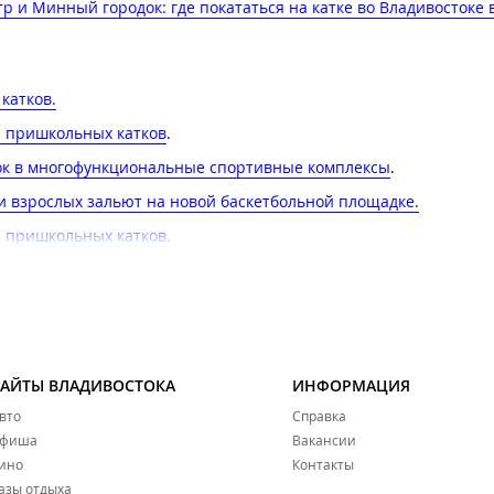
р и Минный городок: где покататься на катке во Владивостоке 
атков​.
и пришкольных катков
.
бок в многофункциональные спортивные комплексы
.
и взрослых зальют на новой баскетбольной площадке​.
 пришкольных катков​.
бок в многофункциональные спортивные комплексы.
ёл финал турнира по дворовому хоккею
.
таться на коньках во Владивостоке
.
САЙТЫ ВЛАДИВОСТОКА
ИНФОРМАЦИЯ
е
.
вто
Справка
 этой зимой для жителей и гостей Владивостока
.
фиша
Вакансии
ино
Контакты
азы отдыха