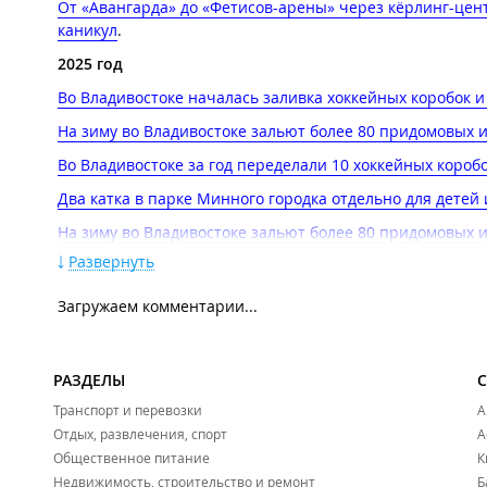
От «Авангарда» до «Фетисов-арены» через кёрлинг-цент
каникул
.
2025 год
Во Владивостоке началась заливка хоккейных коробок и к
На зиму во Владивостоке зальют более 80 придомовых 
Во Владивостоке за год переделали 10 хоккейных коро
Два катка в парке Минного городка отдельно для детей 
На зиму во Владивостоке зальют более 80 придомовых и
Развернуть
Во Владивостоке за год переделали 10 хоккейных коро
Тающий лёд и драка хоккеистов: во Владивостоке прош
Загружаем комментарии...
2024 год
На площади, во дворе, на лыжне: где на каникулах пока
РАЗДЕЛЫ
Тёплый декабрь мешает заливать катки во Владивосток
Транспорт и перевозки
А
Более 70 катков во всех районах города будут работать
Отдых, развлечения, спорт
А
Общественное питание
К
Недвижимость, строительство и ремонт
Б