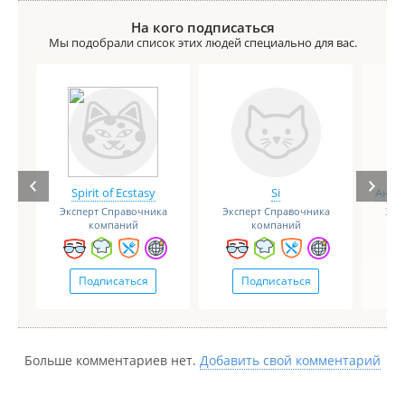
На кого подписаться
Мы подобрали список этих людей специально для вас.
Spirit of Ecstasy
Si
Анге
Эксперт Справочника
Эксперт Справочника
Экс
компаний
компаний
Подписаться
Подписаться
Больше комментариев нет.
Добавить свой комментарий