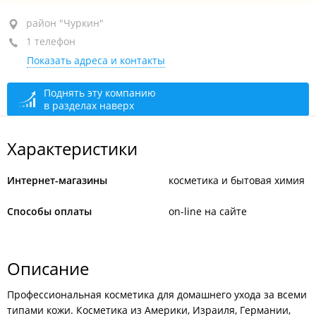
район "Чуркин", ул. Брянская, 18
район "Чуркин"
1 телефон
1-й этаж, пом. А13
Показать адреса и контакты
+7 995 525-12-10
Приём заказов
круглосуточно
Поднять эту компанию
в разделах наверх
Офис
сегодня закрыто
Характеристики
Интернет-магазины
косметика и бытовая химия
Способы оплаты
on-line на сайте
Описание
Профессиональная косметика для домашнего ухода за всеми
типами кожи. Косметика из Америки, Израиля, Германии,