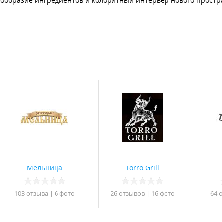
ообразие ингредиентов и колоритный интерьер нового простра
Мельница
Torro Grill
103 отзывa
|
6 фото
26 отзывов
|
16 фото
64 