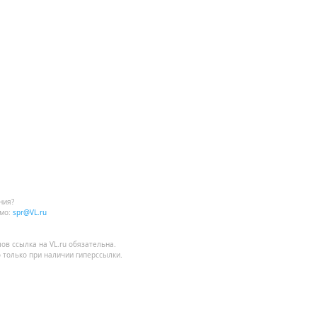
ния?
мо:
spr@VL.ru
лов
ссылка на VL.ru
обязательна.
 только при наличии гиперссылки.