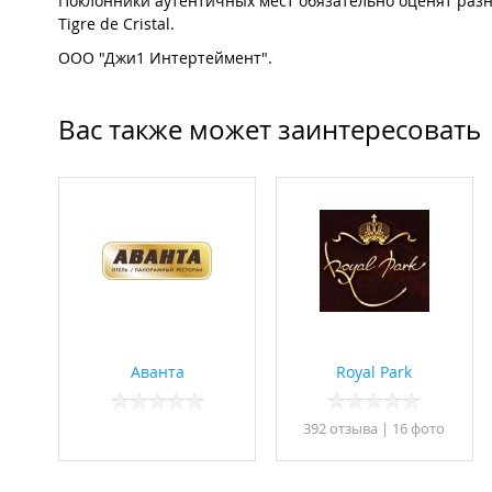
Поклонники аутентичных мест обязательно оценят разн
Tigre de Cristal.
ООО "Джи1 Интертеймент".
Вас также может заинтересовать
Аванта
Royal Park
392 отзывa
|
16 фото