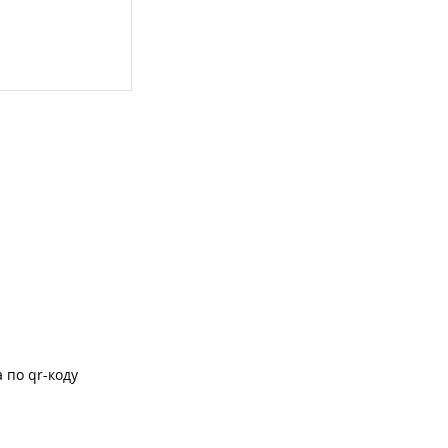
 по qr-коду