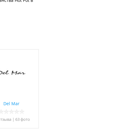
нства Hot Pot в
Del Mar
отзывa
|
63 фото