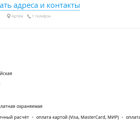
ать адреса и контакты
Артём
1 телефон
айская
0
платная охраняемая
ичный расчёт
оплата картой (Visa, MasterCard, МИР)
оплата