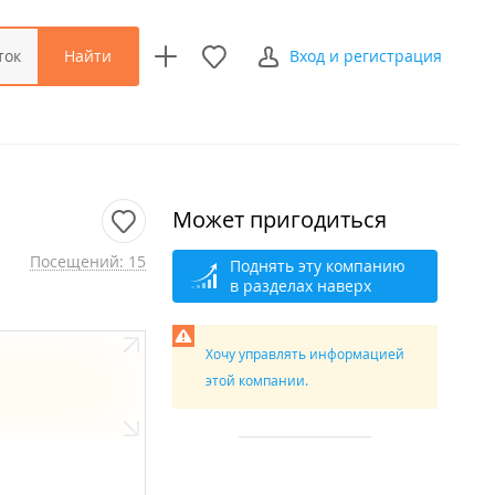
Найти
ток
Вход и регистрация
Может пригодиться
Посещений: 15
Поднять эту компанию
в разделах наверх
Хочу управлять информацией
этой компании.