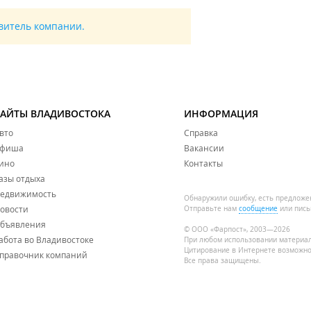
авитель компании.
САЙТЫ ВЛАДИВОСТОКА
ИНФОРМАЦИЯ
вто
Справка
фиша
Вакансии
ино
Контакты
азы отдыха
едвижимость
Обнаружили ошибку, есть предложе
овости
Отправьте нам
сообщение
или пись
бъявления
© ООО «Фарпост», 2003—2026
абота во Владивостоке
При любом использовании материа
Цитирование в Интернете возможно
правочник компаний
Все права защищены.