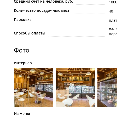
Средний счёт на человека, руб.
100
Количество посадочных мест
40
Парковка
пла
нал
Способы оплаты
пере
Фото
Интерьер
Из меню