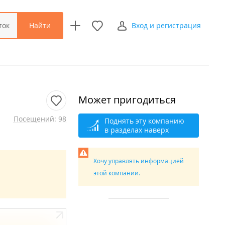
Найти
ток
Вход и регистрация
Может пригодиться
Посещений: 98
Поднять эту компанию
в разделах наверх
Хочу управлять информацией
этой компании.