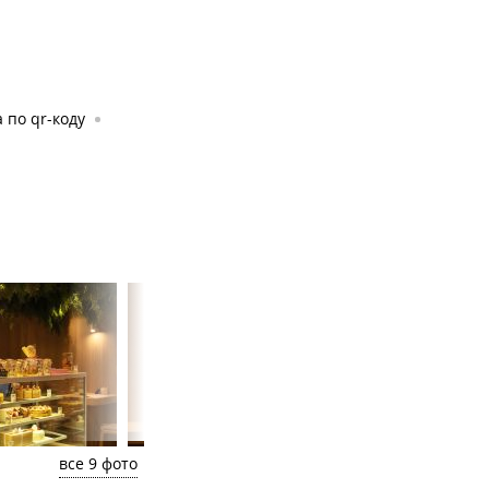
 по qr-коду
все 9 фото