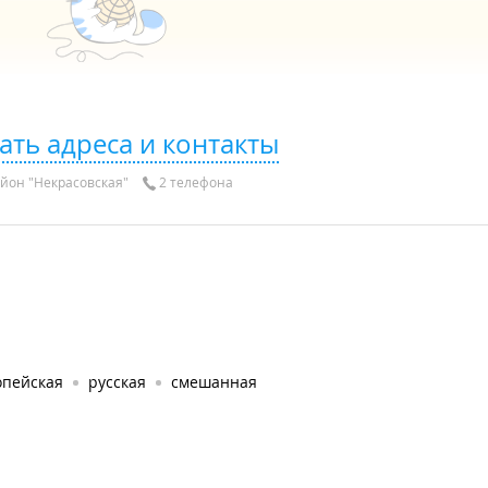
ать адреса и контакты
йон "Некрасовская"
2 телефона
опейская
русская
смешанная