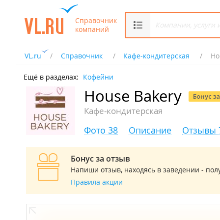
Справочник
компаний
VL.ru
Справочник
Кафе-кондитерская
Ho
Ещё в разделах:
Кофейни
House Bakery
Кафе-кондитерская
Фото 38
Описание
Отзывы 
Бонус за отзыв
Напиши отзыв, находясь в заведении - полу
Правила акции