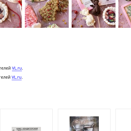
ателей
VL.ru
.
ателей
VL.r
u
.