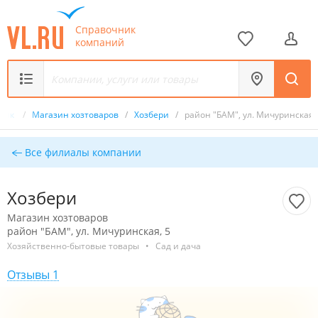
Справочник
компаний
чник
/
Магазин хозтоваров
/
Хозбери
/
район "БАМ", ул. Мичуринская,
Все филиалы компании
Хозбери
Магазин хозтоваров
район "БАМ", ул. Мичуринская, 5
Хозяйственно-бытовые товары
•
Сад и дача
Отзывы 1