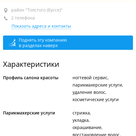
район "Толстого (Буссе)", ул. Толстого, 5Г
район "Толстого (Буссе)"
2 телефона
+7 (423) 273-64-98
Показать адреса и контакты
+7 914 703-64-98
закрыто, откроется в 10:00
Поднять эту компанию
в разделах наверх
Характеристики
Профиль салона красоты
ногтевой сервис
парикмахерские услуги
удаление волос
косметические услуги
Парикмахерские услуги
стрижка
укладка
окрашивание
восстановление волос