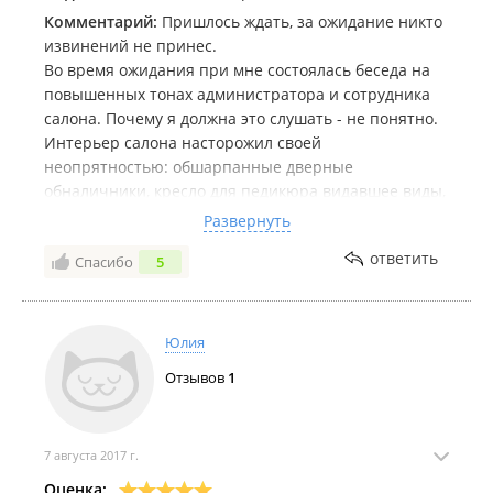
заниматься соотвествующие органы!
Комментарий:
Пришлось ждать, за ожидание никто
извинений не принес.
Во время ожидания при мне состоялась беседа на
повышенных тонах администратора и сотрудника
салона. Почему я должна это слушать - не понятно.
Интерьер салона насторожил своей
неопрятностью: обшарпанные дверные
обналичники, кресло для педикюра видавшее виды,
маникюрный стол "с историей".
Развернуть
Делала маникюр у мастера Алёны. Работала быстро,
ответить
Спасибо
5
но как-то дёргано. Отношение к своим рукам
бережным я бы точно не назвала. Итог посещения
салона - неприятный осадок и травмирована
кутикула на нескольких пальцах.
Юлия
Это был мой первый и последний поход в этот
Отзывов
1
салон.
7 августа 2017 г.
Оценка: