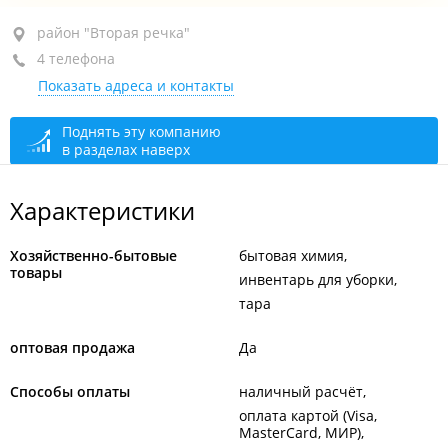
район "Вторая речка", ул. Бородинская, 4А стр. 1
район "Вторая речка"
4 телефона
3-й этаж, оф. 301
Показать адреса и контакты
+7 (423) 277-66-55
+7 914 707-66-55
Поднять эту компанию
в разделах наверх
+7 914 707-44-55
+7 (423) 277-44-55
Характеристики
сегодня закрыто
Хозяйственно-бытовые
бытовая химия
товары
инвентарь для уборки
тара
оптовая продажа
Да
Способы оплаты
наличный расчёт
оплата картой (Visa,
MasterCard, МИР)