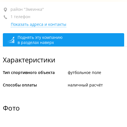
район "Змеинка", ул. Поселковая 3-я, 20
район "Змеинка"
1 телефон
+7 (423) 266-00-08
Показать адреса и контакты
открыто: 06:00–01:00
Поднять эту компанию
в разделах наверх
Характеристики
Тип спортивного объекта
футбольное поле
Способы оплаты
наличный расчёт
Фото