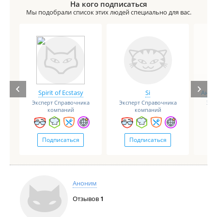
На кого подписаться
Мы подобрали список этих людей специально для вас.
Spirit of Ecstasy
Si
Анге
Эксперт Справочника
Эксперт Справочника
Экс
компаний
компаний
Подписаться
Подписаться
Аноним
Отзывов
1