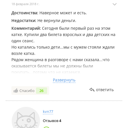
18 февраля 2018 г.
Достоинства:
Наверное может и есть.
Недостатки:
Не вернули деньги.
Комментарий:
Сегодня были первый раз на этом
катке. Купили два билета взрослых и два детских на
один сеанс.
Но катались только дети...мы с мужем стояли ждали
возле катка.
Рядом женщина в разговоре с нами сказала...что
оказывается билеты мы не должны были
покупать...потому что не катаемся.
Пошла к администратору...объяснила ей нашу
Развернуть
ситуацию...что первый раз и не знали всех правил
ответить
Спасибо
26
катка и по ошибки купили два лишних билета для
взрослых..спросила как мы можем вернуть деньги
за два билета.
На что женщина с улыбкой обвинила в этом нас
kvn77
самих..." Что же вы сами не спросили когда
Отзывов
4
покупали...что же раньше не пришли с этой