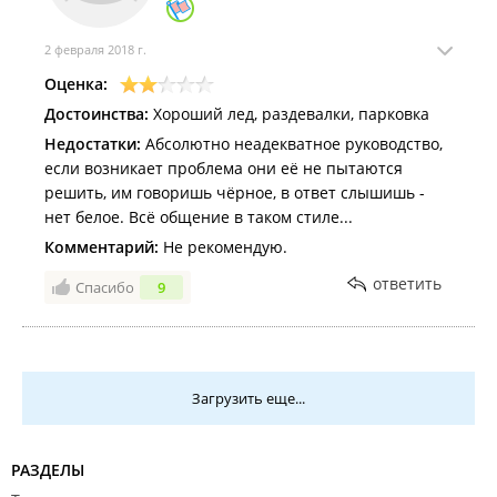
проблемой к нам...а сейчас сеанс уже
заканчивается и деньги вам вернуть уже не можем
ни как."
2 февраля 2018 г.
И контролёр мужчина видел нас что мы не
Оценка:
катались...но билеты взял и не чего не сказал.
Достоинства:
Хороший лед, раздевалки, парковка
Недостатки:
Абсолютно неадекватное руководство,
если возникает проблема они её не пытаются
решить, им говоришь чёрное, в ответ слышишь -
нет белое. Всё общение в таком стиле...
Комментарий:
Не рекомендую.
ответить
Спасибо
9
Загрузить еще...
РАЗДЕЛЫ