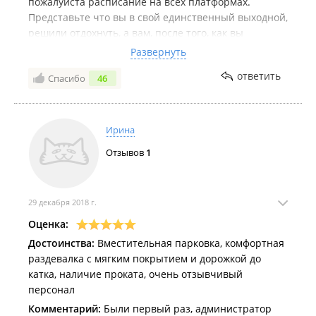
пожалуйста расписание на всех платформах.
Представьте что вы в свой единственный выходной,
решили отдохнуть, а вам, после того, как вы
приехали на место встречи, сказали, идите отсюда,
Развернуть
мы не так работаем как вы прочитали в
ответить
Спасибо
46
официальном источнике, у нас тут свои правила, о
которых вы узнаете, только когда придёте
Ирина
Отзывов
1
29 декабря 2018 г.
Оценка:
Достоинства:
Вместительная парковка, комфортная
раздевалка с мягким покрытием и дорожкой до
катка, наличие проката, очень отзывчивый
персонал
Комментарий:
Были первый раз, администратор