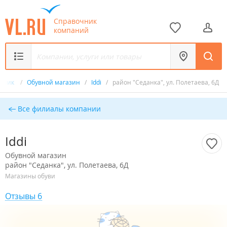
Справочник
компаний
очник
/
Обувной магазин
/
Iddi
/
район "Седанка", ул. Полетаева, 6Д
Все филиалы компании
Iddi
Обувной магазин
район "Седанка", ул. Полетаева, 6Д
Магазины обуви
Отзывы 6