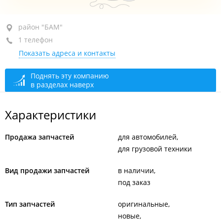
район "БАМ", ул. Толбухина, 2 стр. 1
район "БАМ"
1 телефон
оф. 15
Показать адреса и контакты
+7 902 480-22-27
сегодня закрыто
Поднять эту компанию
в разделах наверх
Характеристики
Продажа запчастей
для автомобилей
для грузовой техники
Вид продажи запчастей
в наличии
под заказ
Тип запчастей
оригинальные
новые