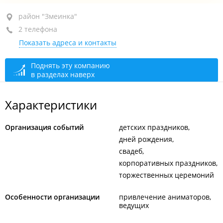
район "Змеинка", ул. Калинина, 275В
район "Змеинка"
2 телефона
2-й этаж
Показать адреса и контакты
+7 964 441-11-12
+7 953 205-55-63
Поднять эту компанию
в разделах наверх
круглосуточно
Характеристики
Организация событий
детских праздников
дней рождения
свадеб
корпоративных праздников
торжественных церемоний
Особенности организации
привлечение аниматоров,
ведущих