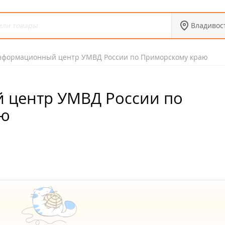
Владивос
формационный центр УМВД России по Приморскому краю
центр УМВД России по
аю