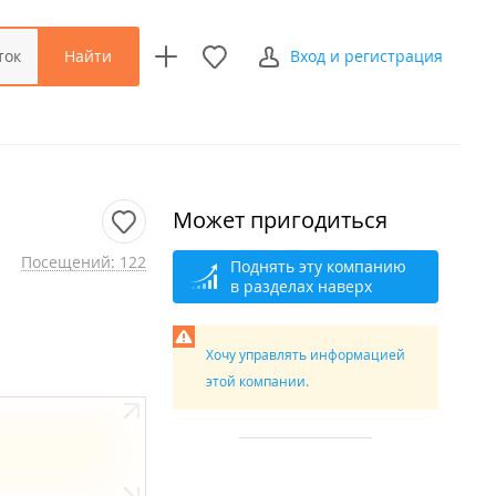
Найти
ток
Вход и регистрация
Может пригодиться
Посещений: 122
Поднять эту компанию
в разделах наверх
Хочу управлять информацией
этой компании.