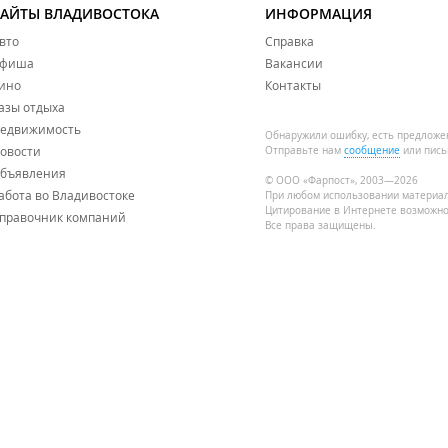
САЙТЫ ВЛАДИВОСТОКА
ИНФОРМАЦИЯ
вто
Справка
фиша
Вакансии
ино
Контакты
азы отдыха
едвижимость
Обнаружили ошибку, есть предложе
овости
Отправьте нам
сообщение
или пись
бъявления
© ООО «Фарпост», 2003—2026
абота во Владивостоке
При любом использовании материа
Цитирование в Интернете возможно
правочник компаний
Все права защищены.