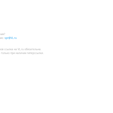
ния?
мо:
spr@VL.ru
лов
ссылка на VL.ru
обязательна.
 только при наличии гиперссылки.