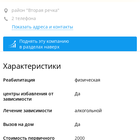
район "Вторая речка", ул. Русская, 17/1
район "Вторая речка"
2 телефона
цокольный этаж
Показать адреса и контакты
+7 953 228-57-04
+7 902 506-21-84
Поднять эту компанию
в разделах наверх
закрыто, откроется в 08:00
Характеристики
Реабилитация
физическая
центры избавления от
Да
зависимости
Лечение зависимости
алкогольной
Вызов на дом
Да
Стоимость первичного
2000