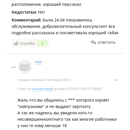
расположение, хороший персонал
Недостатки:
Нет
Комментарий:
Была 24.04 понравилось
обслуживание, доброжелательный консультант все
подробно рассказала и посоветовала хороший табак
ответить
Спасибо
1
Ник
отредактировано 16 января 2024 г.
Ответ на
комментарий
google/102793377328757700097
Жаль что вы общались с *** которого кормят
"завтраками" и не выдают зарплату
А так же надеюсь вы увидели кого-то
несовершеннолетниго так как многие работники
у них те кому меньше 18