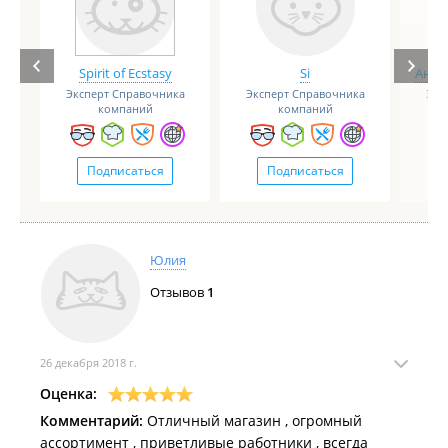
Spirit of Ecstasy
Si
Анге
Эксперт Справочника
Эксперт Справочника
Экс
компаний
компаний
Подписаться
Подписаться
Юлия
Отзывов
1
26 декабря 2018 г.
Оценка:
Комментарий:
Отличный магазин , огромный
ассортимент , приветливые работники , всегда