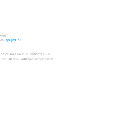
ния?
мо:
spr@VL.ru
лов
ссылка на VL.ru
обязательна.
 только при наличии гиперссылки.