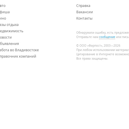
вто
Справка
фиша
Вакансии
ино
Контакты
азы отдыха
едвижимость
Обнаружили ошибку, есть предложе
овости
Отправьте нам
сообщение
или пись
бъявления
© ООО «Фарпост», 2003—2026
абота во Владивостоке
При любом использовании материа
Цитирование в Интернете возможно
правочник компаний
Все права защищены.