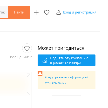
Найти
ток
Вход и регистрация
Может пригодиться
Посещений: 2
Поднять эту компанию
в разделах наверх
Хочу управлять информацией
этой компании.