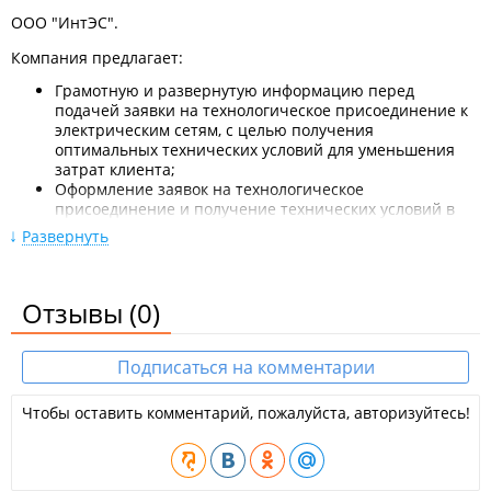
ООО "ИнтЭС".
Компания предлагает:
Грамотную и развернутую информацию перед
подачей заявки на технологическое присоединение к
электрическим сетям, с целью получения
оптимальных технических условий для уменьшения
затрат клиента;
Оформление заявок на технологическое
присоединение и получение технических условий в
сетевых организациях;
Развернуть
Переоформление документов о технологическом
присоединении в сетевых организациях;
Выполнение проектной документации сетей
Отзывы
(0)
электроснабжения до 110 кВ включительно, согласно
строительным нормам и правил устройств
электроустановок;
Подписаться на комментарии
Получение положительного заключения экспертизы
проектной документации.
Чтобы оставить комментарий, пожалуйста, авторизуйтесь!
Проектирование электроснабжения необходимо:
при подключении объекта с "нуля",
при реконструкции действующей системы