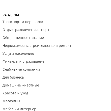
электроснабжения, особенно при увеличении
потребляемой мощности,
при необходимости выноса сетей электроснабжения с
территории земельного участка.
РАЗДЕЛЫ
Транспорт и перевозки
Проект электроснабжения включает в себя решения по
устройству, монтажу электроустановок, материалам, виду
Отдых, развлечения, спорт
проводки и способах прокладки кабельных и воздушных
Общественное питание
линий, установке учёта электрической энергии,
пускорегулирующей и защитной аппаратуры, спецификация
Недвижимость, строительство и ремонт
оборудования.
Услуги населению
Предоставление гарантии на всю выполняемую работу.
Финансы и страхование
Минимальные сроки согласований и выполнения работ. Все
виды лицензий на выполняемые работы.
Снабжение компаний
Филиал находится в БЦ "
Antenna Building
".
Для бизнеса
Домашние животные
Красота и уход
Магазины
Мебель и интерьер