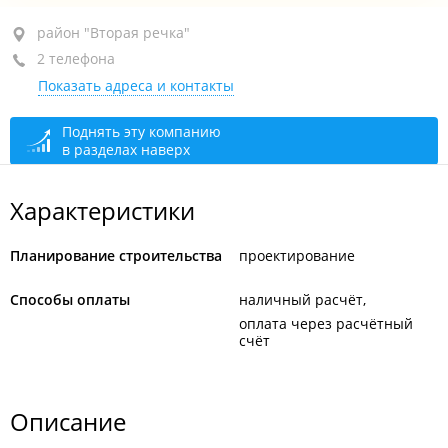
район "Вторая речка", ул. Русская, 9Б
район "Вторая речка"
2 телефона
БЦ "Antenna Building", 6-й этаж, оф. 608
Показать адреса и контакты
+7 (423) 271-95-71
+7 914 791-95-71
Поднять эту компанию
в разделах наверх
сегодня закрыто
Характеристики
Планирование строительства
проектирование
Способы оплаты
наличный расчёт
оплата через расчётный
счёт
Описание