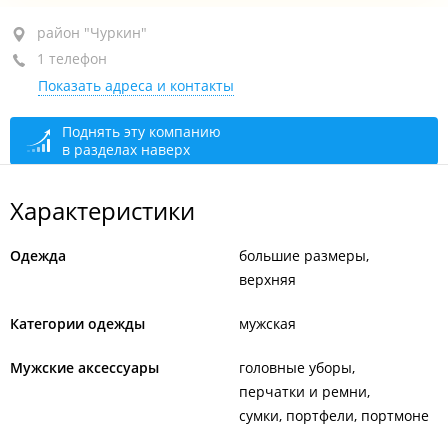
район "Чуркин", ул. Окатовая, 28
район "Чуркин"
1 телефон
ТЦ "Махаон", 2-й этаж, бут. 9
Показать адреса и контакты
закрыто, откроется в 10:00
Поднять эту компанию
в разделах наверх
Характеристики
Одежда
большие размеры
верхняя
Категории одежды
мужская
Мужские аксессуары
головные уборы
перчатки и ремни
сумки, портфели, портмоне