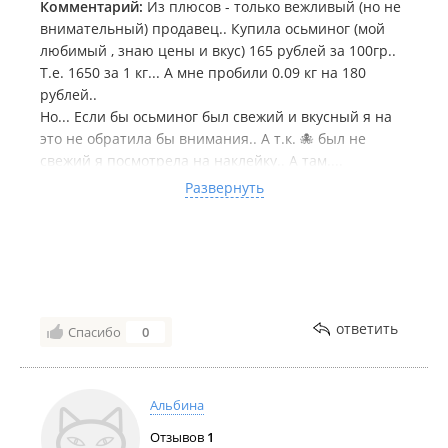
Комментарий:
Из плюсов - только вежливый (но не
внимательный) продавец.. Купила осьминог (мой
любимый , знаю цены и вкус) 165 рублей за 100гр..
Т.е. 1650 за 1 кг... А мне пробили 0.09 кг на 180
рублей..
Но... Если бы осьминог был свежий и вкусный я на
это не обратила бы внимания.. А т.к. 🐙 был не
свежий я посмотрела на наклейку.. А там....
Тарарам.. Камбала 2000 рублей за кг... Вот вам и 180
Развернуть
рублей за 0.09 кг...
Вывод - считаетесь деньги не отходя от кассы...
Берите чеки и проверяйте товар...
Верю в порядочность людей, надеюсь продавец
просто ошиблась и не хотела меня надурить....
Осьминог 🐙 не свежий... Всё остальное (гренки
ответить
Спасибо
0
Тимошенко, стружка кальмара, морская капуста )
норм.... Вечер не был испорчен 🤗
Альбина
Отзывов
1