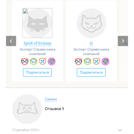
Spirit of Ecstasy
Si
Анге
Эксперт Справочника
Эксперт Справочника
Экс
компаний
компаний
Подписаться
Подписаться
Семен
Отзывов
1
13 декабря 2023 г.