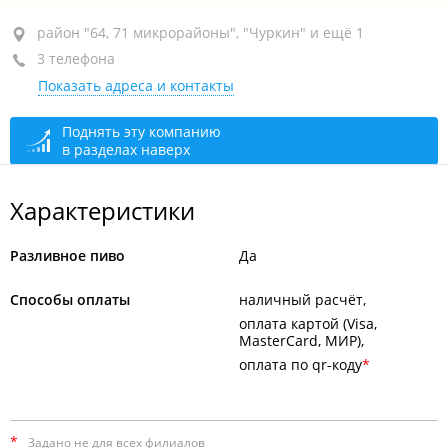
район "64, 71 микрорайоны", ул. Нейбута, 85Б
район "64, 71 микрорайоны", "Чуркин" и ещё 1
3 телефона
+7 914 329-40-84
Показать адреса и контакты
закрыто, откроется в 10:00
Поднять эту компанию
в разделах наверх
Характеристики
Разливное пиво
Да
Способы оплаты
наличный расчёт
оплата картой (Visa,
MasterCard, МИР)
оплата по qr-коду
*
Задано не для всех филиалов