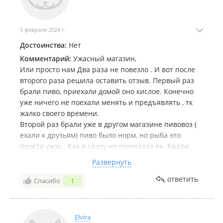
5 февраля 2024 г.
Достоинства:
Нет
Комментарий:
Ужасный магазин,
Или просто нам Два раза не повезло . И вот после
второго раза решила оставить отзыв. Первый раз
брали пиво, приехали домой оно кислое. Конечно
уже ничего не поехали менять и предъявлять , тк
жалко своего времени.
Второй раз брали уже в другом магазине пивовоз (
ехали к друзьям) пиво было норм, но рыба это
просто ужас . Как я сразу не понюхала ее. Брали
юколу палтуса и нерку . Нерка еще ладно с пивом
Развернуть
попрет, но юколу палтуса даже не рискнули
пробовать. Обидно что с такими покупками еще и к
ответить
Спасибо
1
друзьям ехали.
Elvira