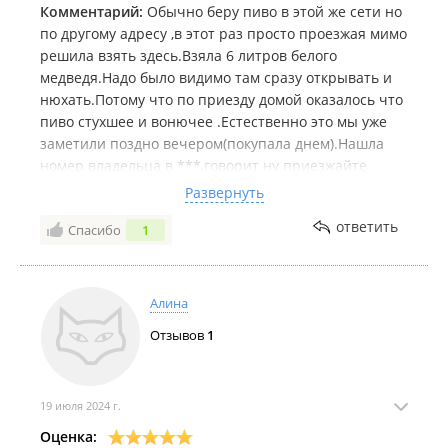
Комментарий:
Обычно беру пиво в этой же сети но
по другому адресу ,в этот раз просто проезжая мимо
решила взять здесь.Взяла 6 литров белого
медведя.Надо было видимо там сразу открывать и
нюхать.Потому что по приезду домой оказалось что
пиво стухшее и вонючее .Естественно это мы уже
заметили поздно вечером(покупала днем).Нашла
номер владельца в ***,говорит ну приезжайте
привозите обратно.Везти обратно уже никто
Развернуть
конечно не захотел,просто выкинули его.Хрен с ним
ответить
Спасибо
1
с деньгами.
Не берите здесь никогда пиво
Алина
Отзывов
1
19 июля 2024 г.
Оценка: