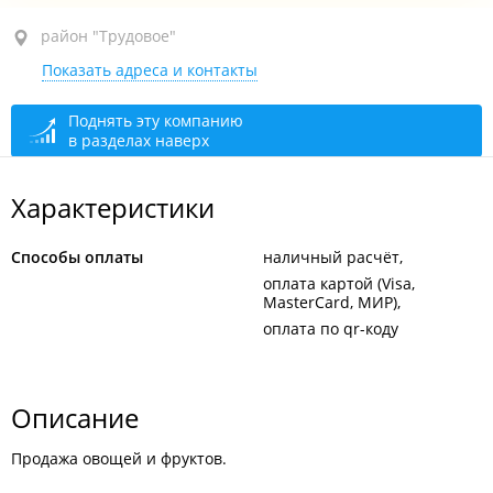
район "Трудовое", ул. Лермонтова, 79/1 стр. 3
район "Трудовое"
Показать адреса и контакты
открыто: 09:00–20:00
Поднять эту компанию
в разделах наверх
Характеристики
Способы оплаты
наличный расчёт
оплата картой (Visa,
MasterCard, МИР)
оплата по qr-коду
Описание
Продажа овощей и фруктов.