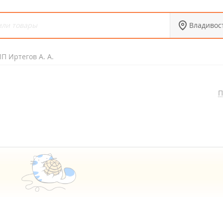
Владивос
П Иртегов А. А.
П