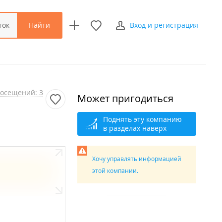
Найти
ток
Вход и регистрация
осещений: 3
Может пригодиться
Поднять эту компанию
в разделах наверх
Хочу управлять информацией
этой компании.