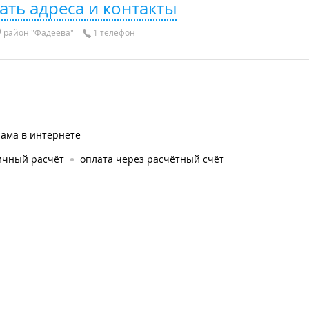
ать адреса и контакты
район "Фадеева"
1 телефон
лама в интернете
ичный расчёт
оплата через расчётный счёт