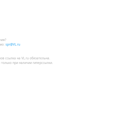
ния?
мо:
spr@VL.ru
лов
ссылка на VL.ru
обязательна.
 только при наличии гиперссылки.