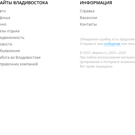
САЙТЫ ВЛАДИВОСТОКА
ИНФОРМАЦИЯ
вто
Справка
фиша
Вакансии
ино
Контакты
азы отдыха
едвижимость
Обнаружили ошибку, есть предложе
овости
Отправьте нам
сообщение
или пись
бъявления
© ООО «Фарпост», 2003—2026
абота во Владивостоке
При любом использовании материа
Цитирование в Интернете возможно
правочник компаний
Все права защищены.