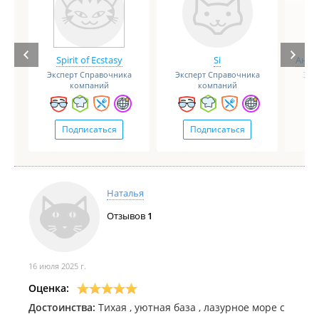
Spirit of Ecstasy
Si
Анге
Эксперт Справочника
Эксперт Справочника
Экс
компаний
компаний
Подписаться
Подписаться
Наталья
Отзывов
1
16 июля 2025 г.
Оценка:
Достоинства:
Тихая , уютная база , лазурное море с