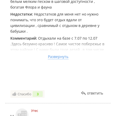
белым мелким песком в шаговой доступности ,
богатая Флора и фауна
Недостатки:
Недостатков для меня нет но нужно
понимать, что это будет отдых вдали от
цивилизации , сравнимый с отдыхом в деревне у
бабушки .
Комментарий:
Отдыхали на базе с 7.07 по 12.07
.Здесь безумно красиво ! Самое чистое побережье в
этом районе ! С нами были трое детей , в том числе
годовалая малышка! Остались очень довольны !
Развернуть
Добраться до базы будет трудно на легковой
машине , но на подъезде к перевалам нас
встретили на грузовике , помогли добраться до базы
. У шлагбаума нас приветливо встречала Светлана -
администратор , которая помогала нам в любое
время дня и ночи , откликалась на все наши
ответить
Спасибо
3
просьбы и относилась к нам с пониманием.
Помогала нам наводить смесь малышке, делилась
своей личной водой , снабдила нас розжигом ,
Утес
стиральным порошком , туалетной бумагой ,