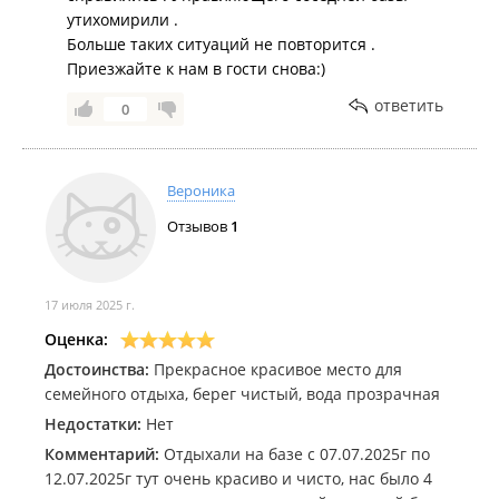
утихомирили .
Вечерами показывали бесплатно кинофильмы.
Больше таких ситуаций не повторится .
Магазин находится на соседней базе ***, цены
Приезжайте к нам в гости снова:)
ахххховые, банка сайры 450 руб., банка
маринованных огурцов 500 руб, пиво 1 литр 300
ответить
0
руб., водка 0,5л 1200 руб.
Хотелось бы вернуться сюда, но отдых был немного
подпорчен.
Вероника
Отзывов
1
17 июля 2025 г.
Оценка:
Достоинства:
Прекрасное красивое место для
семейного отдыха, берег чистый, вода прозрачная
Недостатки:
Нет
Комментарий:
Отдыхали на базе с 07.07.2025г по
12.07.2025г тут очень красиво и чисто, нас было 4