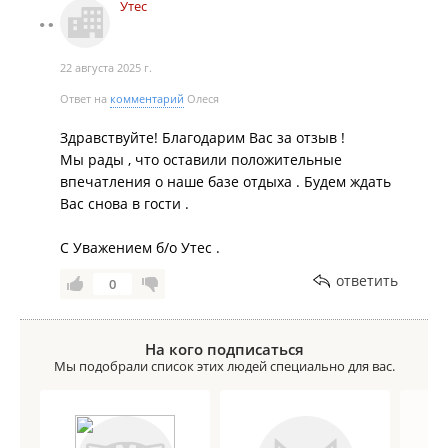
не получится😁 очень далеко.
Утес
Природа конечно очень красивая, вода холодная, но
нас это не испугало🤫 нам дали в прокат за
символическую плату сапы к ним предоставили
22 августа 2025 г.
жилеты. Накупались наплавались остались очень
Ответ на
комментарий
Олеся
довольны!!!
Выражаем большую благодарность директору базы
Здравствуйте! Благодарим Вас за отзыв !
Утёс Рустаму, администратору Светлане за
Мы рады , что оставили положительные
организацию нашего незабываемого отдыха!!!!
впечатления о наше базе отдыха . Будем ждать
Обязательно поситим это место в следующем
Вас снова в гости .
году!!!!
С Уважением б/о Утес .
ответить
0
На кого подписаться
Мы подобрали список этих людей специально для вас.