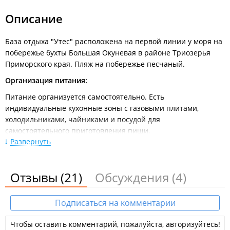
Не доезжая 1,5 км до Врангеля (Восточный порт) поворот
Описание
налево - на Первостроителей. Далее 3 км по основной
асфальтированной дороге, переходящей в грунтовку. Затем
3 км по грунтовой дороге в сторону бухты Триозерье. На
База отдыха "Утес" расположена на первой линии у моря на
второй развилке поворот направо в сопку (там стоят
побережье бухты Большая Окуневая в районе Триозерья
указатели - "на бухту Окуневую") - и так 5 км по грунтовым
Приморского края. Пляж на побережье песчаный.
перевалам до самой бухты.
Организация питания:
Питание организуется самостоятельно. Есть
индивидуальные кухонные зоны с газовыми плитами,
холодильниками, чайниками и посудой для
самостоятельного приготовления пищи.
Развернуть
Электроснабжение базы осуществляется от генератора по
графику: с 8:00 до 12:00, с 14:00 до 18:00 и с 20:00 до 1:00.
Отзывы
(21)
Обсуждения
(4)
На территории:
Детский бассейн;
Спортивные площадки;
Подписаться на комментарии
Парковка для автомобилей.
Чтобы оставить комментарий, пожалуйста, авторизуйтесь!
Правила: