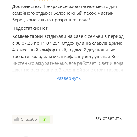
Достоинства:
Прекрасное живописное место для
семейного отдыха! Белоснежный песок, чистый
берег, кристально прозрачная вода!
Недостатки:
Нет
Комментарий:
Отдыхали на базе с семьёй в период
с 08.07.25 по 11.07.25г. Отдохнули на славу!!! Домик
4-х местный комфортный, в доме 2 двуспальные
кровати, холодильник, шкаф, санузел душевая Всё
чистенько аккуратненько, всё работает. Свет и вода
дают по расписанию.В кухонной зоне стоит газовая
плита, стол, стулья. Возле домика мангальная зона с
Развернуть
предоставлением в бесплатное пользование с
решетками. Парковка.
На территории базы имеется валебольная и
баскетбольная площадка. Вечером концерт, живая
музыка!!!
Есть магазин, но он один и ассортимент там
ответить
Спасибо
3
маленький, так что продукты, воду лучше брать с
собой т.к. быстренько съездить в соседний магазин