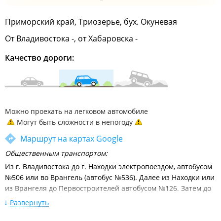
Приморский край, Триозерье, бух. Окуневая
От Владивостока -, от Хабаровска -
Качество дороги:
Можно проехать на легковом автомобиле
Могут быть сложности в непогоду
Маршрут на картах Google
Общественным транспортом:
Из г. Владивостока до г. Находки электропоездом, автобусом
№506 или во Врангель (автобус №536). Далее из Находки или
из Врангеля до Первостроителей автобусом №126. Затем до
бухты Большая Окуневая на такси.
Развернуть
Личным автотранспортом: