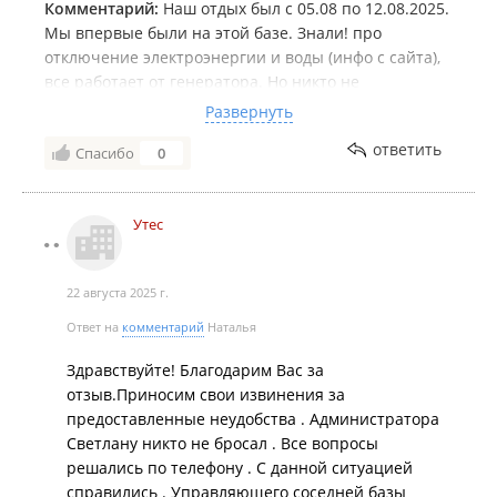
Комментарий:
Наш отдых был с 05.08 по 12.08.2025.
Мы впервые были на этой базе. Знали! про
отключение электроэнергии и воды (инфо с сайта),
все работает от генератора. Но никто не
предупредил о неадекватном поведении директора
Развернуть
соседней базы *** Виктора Юрьевича, который был
ответить
Спасибо
0
вечерами постоянно в нетрезвом состоянии и если
в домиках звучала громкая музыка, по времени
допустимая согласно законодательству, то отключал
Утес
всю базу от электричества. Отдыхающие
оставались без света и воды. Сами руководители
турбазы "Утес" Роман и Руслан никак не
22 августа 2025 г.
реагировали на ситуацию с выключением света и
отдыхающие базы "Утес" оставались брошенными.
Ответ на
комментарий
Наталья
Администратор Светлана, которую бросили (кинули)
Здравствуйте! Благодарим Вас за
директоры Руслан и Роман, ОДНА справлялась с
отзыв.Приносим свои извинения за
этими проблемами.
предоставленные неудобства . Администратора
У нас был ребенок, у которого высыпала сыпь
Светлану никто не бросал . Все вопросы
неизвестного происхождения, но Роман (директор
решались по телефону . С данной ситуацией
турбазы "Утёс") привез лекарства, за что ему
справились . Управляющего соседней базы
спасибо.