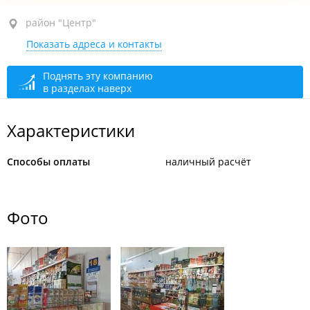
район "Центр", ул. Прапорщика Комарова, 32
район "Центр"
Показать адреса и контакты
1-й этаж, отдел 18
сегодня закрыто
Поднять эту компанию
в разделах наверх
Характеристики
Способы оплаты
наличный расчёт
Фото