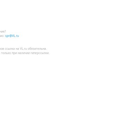
ния?
мо:
spr@VL.ru
лов
ссылка на VL.ru
обязательна.
 только при наличии гиперссылки.