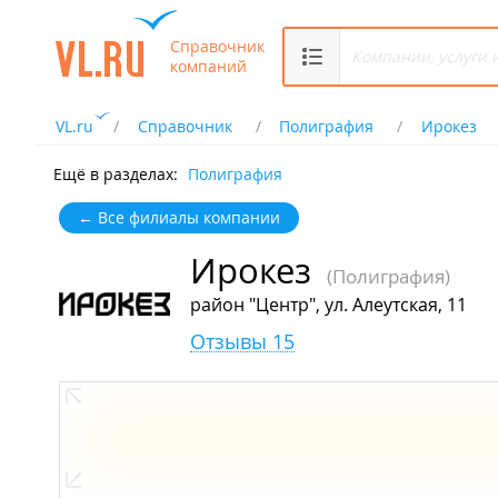
Справочник
компаний
VL.ru
Справочник
Полиграфия
Ирокез
Ещё в разделах:
Полиграфия
← Все филиалы компании
Ирокез
(Полиграфия)
район "Центр", ул. Алеутская, 11
Отзывы 15