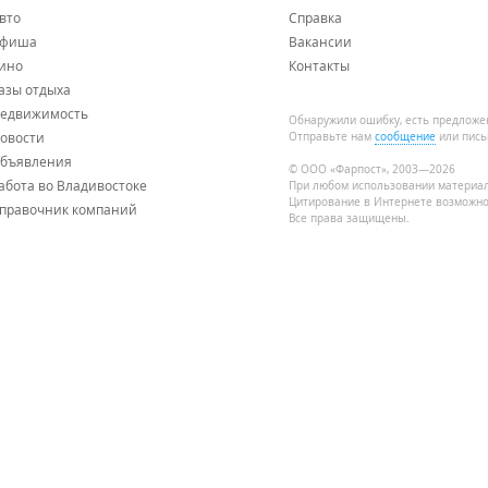
вто
Справка
фиша
Вакансии
ино
Контакты
азы отдыха
едвижимость
Обнаружили ошибку, есть предложе
овости
Отправьте нам
сообщение
или пись
бъявления
© ООО «Фарпост», 2003—2026
абота во Владивостоке
При любом использовании материа
Цитирование в Интернете возможно
правочник компаний
Все права защищены.