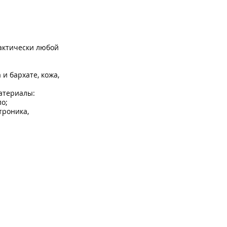
рактически любой
 и бархате, кожа,
материалы:
ло;
троника,