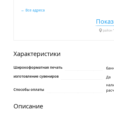
Все адреса
Показ
район "
Характеристики
Широкоформатная печать
бан
изготовление сувениров
Да
нал
Способы оплаты
рас
Описание