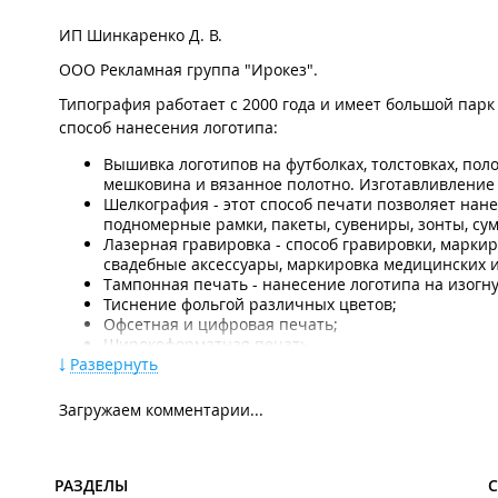
ИП Шинкаренко Д. В.
ООО Рекламная группа "Ирокез".
Типография работает с 2000 года и имеет большой пар
способ нанесения логотипа:
Вышивка логотипов на футболках, толстовках, полот
мешковина и вязанное полотно. Изготавливление
Шелкография - этот способ печати позволяет нан
подномерные рамки, пакеты, сувениры, зонты, сумки
Лазерная гравировка - способ гравировки, маркир
свадебные аксессуары, маркировка медицинских
Тампонная печать - нанесение логотипа на изогн
Тиснение фольгой различных цветов;
Офсетная и цифровая печать;
Широкоформатная печать.
Развернуть
Преимущества работы с компанией:
Загружаем комментарии...
индивидуальный подход,
современное японское оборудование,
создание дизайна по эскизу в течение 1 дня,
широкий выбор цветовой гаммы ниток,
РАЗДЕЛЫ