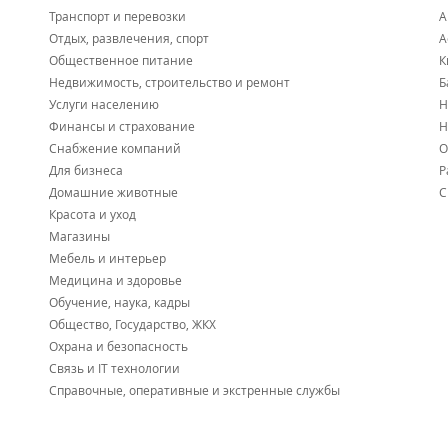
сроки изготовления,
Транспорт и перевозки
А
выгодные условия для компаний-партнеров.
Отдых, развлечения, спорт
А
Общественное питание
К
Недвижимость, строительство и ремонт
Б
Услуги населению
Н
Финансы и страхование
Н
Снабжение компаний
О
Для бизнеса
Р
Домашние животные
С
Красота и уход
Магазины
Мебель и интерьер
Медицина и здоровье
Обучение, наука, кадры
Общество, Государство, ЖКХ
Охрана и безопасность
Связь и IT технологии
Справочные, оперативные и экстренные службы