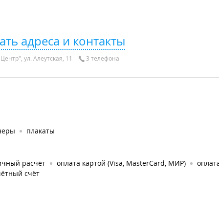
ать адреса и контакты
Центр", ул. Алеутская, 11
3 телефона
неры
плакаты
ичный расчёт
оплата картой (Visa, MasterCard, МИР)
оплат
чётный счёт