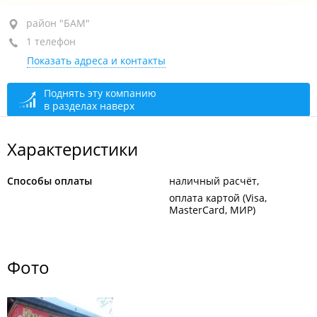
район "БАМ", ул. Иртышская, 26А
район "БАМ"
1 телефон
1-й этаж
Показать адреса и контакты
+7 908 977-97-07
открыто: 08:00–22:00
Поднять эту компанию
в разделах наверх
Характеристики
Способы оплаты
наличный расчёт
оплата картой (Visa,
MasterCard, МИР)
Фото