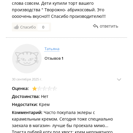
слова совсем. Дети купили торт вашего
производства " Творожно- абрикосовый. Это
оооочень вкусно!!! Спасибо производителю!!!
ответить
Спасибо
0
Татьяна
Отзывов
1
30 сентября 2025 г.
Оценка:
Достоинства:
Нет
Недостатки:
Крем
Комментарий:
Часто покупала эклеры с
карамельным кремом. Сегодня тоже специально
заехала в магазин- лучше бы проехала мимо...
Триста рублей коту под хвост: крем непонятного