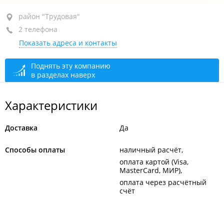
район "Трудовая", ул. Слуцкого, 16А
район "Трудовая"
2 телефона
+7 (423) 261-14-28
Показать адреса и контакты
+7 902 481-50-19
открыто: 08:00–20:00, перерыв: 12:10–12:30
Поднять эту компанию
в разделах наверх
Характеристики
Доставка
Да
Способы оплаты
наличный расчёт
оплата картой (Visa,
MasterCard, МИР)
оплата через расчётный
счёт