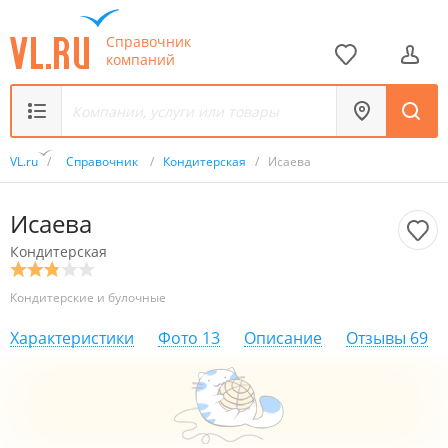
Справочник
компаний
VL.ru
/
Справочник
/
Кондитерская
/
Исаева
Исаева
Кондитерская
Кондитерские и булочные
Характеристики
Фото
13
Описание
Отзывы
69