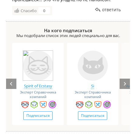
ответить
Спасибо
0
На кого подписаться
Мы подобрали список этих людей специально для вас.
Spirit of Ecstasy
Si
Анге
Эксперт Справочника
Эксперт Справочника
Экс
компаний
компаний
Подписаться
Подписаться