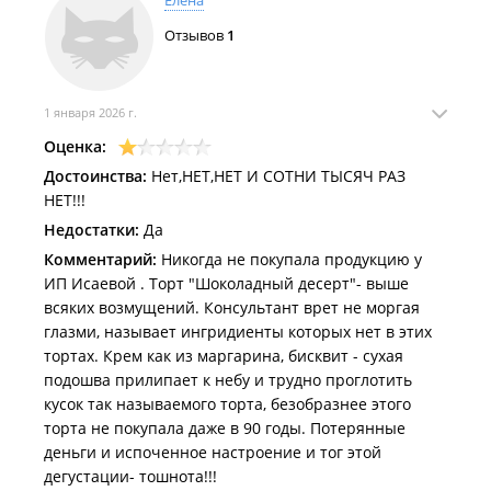
Елена
Отзывов
1
1 января 2026 г.
Оценка:
Достоинства:
Нет,НЕТ,НЕТ И СОТНИ ТЫСЯЧ РАЗ
НЕТ!!!
Недостатки:
Да
Комментарий:
Никогда не покупала продукцию у
ИП Исаевой . Торт "Шоколадный десерт"- выше
всяких возмущений. Консультант врет не моргая
глазми, называет ингридиенты которых нет в этих
тортах. Крем как из маргарина, бисквит - сухая
подошва прилипает к небу и трудно проглотить
кусок так называемого торта, безобразнее этого
торта не покупала даже в 90 годы. Потерянные
деньги и испоченное настроение и тог этой
дегустации- тошнота!!!