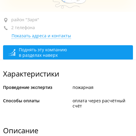
район "Заря", ул. Чапаева, 1Д
район "Заря"
2 телефона
+7 (423) 231-28-46
Показать адреса и контакты
+7 (423) 231-28-48
сегодня закрыто
Поднять эту компанию
в разделах наверх
Характеристики
Проведение экспертиз
пожарная
Способы оплаты
оплата через расчётный
счёт
Описание