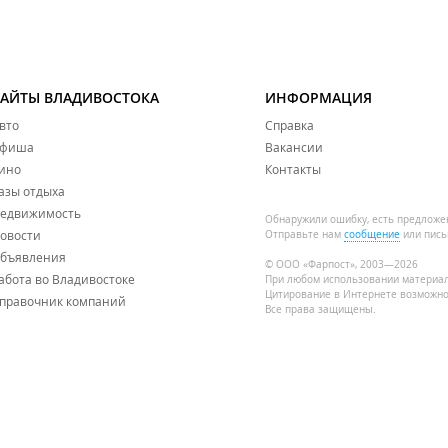
САЙТЫ ВЛАДИВОСТОКА
ИНФОРМАЦИЯ
вто
Справка
фиша
Вакансии
ино
Контакты
азы отдыха
едвижимость
Обнаружили ошибку, есть предложе
овости
Отправьте нам
сообщение
или пись
бъявления
© ООО «Фарпост», 2003—2026
абота во Владивостоке
При любом использовании материа
Цитирование в Интернете возможно
правочник компаний
Все права защищены.