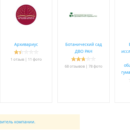
Архивариус
Ботанический сад
ДВО РАН
исс
1 отзыв
|
11 фото
об
68 отзывов
|
78 фото
гум
авитель компании.