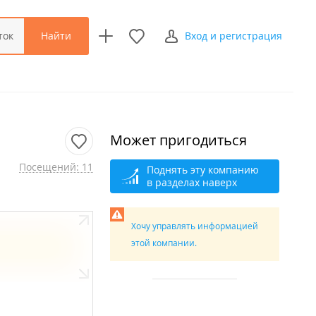
Найти
ток
Вход и регистрация
Может пригодиться
Посещений: 11
Поднять эту компанию
в разделах наверх
Хочу управлять информацией
этой компании.