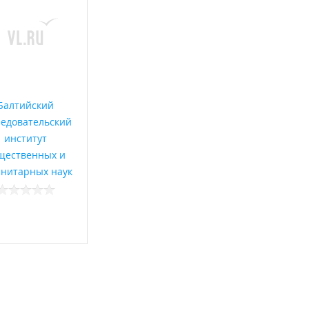
Балтийский
ледовательский
институт
щественных и
анитарных наук