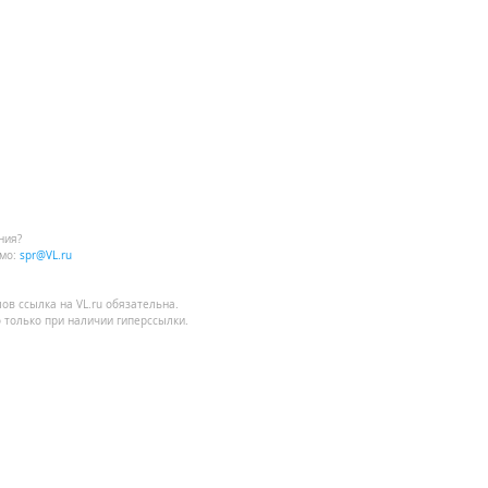
ния?
мо:
spr@VL.ru
лов
ссылка на VL.ru
обязательна.
 только при наличии гиперссылки.