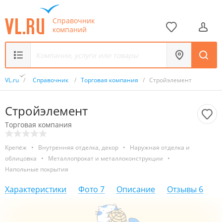
Справочник
компаний
VL.ru
/
Справочник
/
Торговая компания
/
Стройэлемент
Стройэлемент
Торговая компания
Крепёж
•
Внутренняя отделка, декор
•
Наружная отделка и
облицовка
•
Металлопрокат и металлоконструкции
•
Напольные покрытия
Характеристики
Фото
7
Описание
Отзывы
6