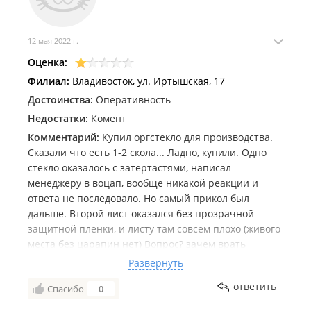
12 мая 2022 г.
Оценка:
Филиал:
Владивосток, ул. Иртышская, 17
Достоинства:
Оперативность
Недостатки:
Комент
Комментарий:
Купил оргстекло для производства.
Сказали что есть 1-2 скола... Ладно, купили. Одно
стекло оказалось с затертастями, написал
менеджеру в воцап, вообще никакой реакции и
ответа не последовало. Но самый прикол был
дальше. Второй лист оказался без прозрачной
защитной пленки, и листу там совсем плохо (живого
места без царапин нет) Вопрос? зачем врать
менеджеру, говорить что там только сколы, а
Развернуть
царапин нет? Хотя это было при покупке
ответить
Спасибо
0
обогворено. Никакой скидки, адекватрой реакции
(ее вообще не было) после притензии не