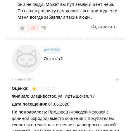
они не люди. Может вы пуп земли и цент неба.
понимаю, вы в основном имеете дело с
По вашему щелчку вам должны все приподнести.
ремонтными бригадами, которые сами приедут,
Меня всегда забавляли такие люди .
сами целый камаз материала загрузят. Куда там
мне с тремя стальками "ханьи". Но сыпаться все
ответить
-2
всегда начинает с мелочей.
Так что в очередной раз советую потребителям
уважать себя.
Дмитрий
Отзывов
2
1 июня 2020 г.
Оценка:
Филиал:
Владивосток, ул. Иртышская, 17
Дата посещения:
01.06.2020
Не понравилось:
Продавец (молодой человек с
длинной бородой) вместо общения с покупателем
копается в телефоне, отвечает на вопросы с явной