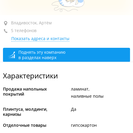
район "БАМ", ул. Иртышская, 17 стр. 7
Владивосток, Артём
5 телефонов
+7 (423) 265-06-88
Показать адреса и контакты
сегодня закрыто
Поднять эту компанию
в разделах наверх
Характеристики
Продажа напольных
ламинат
покрытий
наливные полы
Плинтуса, молдинги,
Да
карнизы
Отделочные товары
гипсокартон