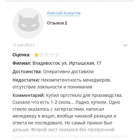
последовало. Очень разочаровался, потеряли
клиента который у ввс брал оргстекло стабильно
Алексей Хомутов
несколько раз в неделю.
Отзывов
2
12 мая 2022 г.
Оценка:
Филиал:
Владивосток, ул. Иртышская, 17
Достоинства:
Оперативно доставили
Недостатки:
Некомпетентность менеджеров,
отсутствие лояльности и понимания
Комментарий:
Купил оргстекло для производства.
Сказали что есть 1-2 скола... Ладно, купили. Одно
стекло оказалось с затертастями, написал
менеджеру в воцап, вообще никакой реакции и
ответа не последовало. Но самый прикол был
дальше. Второй лист оказался без прозрачной
защитной пленки, и листу там совсем плохо (живого