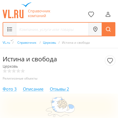
Справочник
компаний
VL.ru
/
Справочник
/
Церковь
/
Истина и свобода
Истина и свобода
Церковь
Религиозные объекты
Фото
3
Описание
Отзывы
2