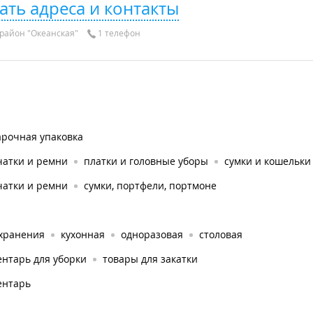
ать адреса и контакты
район "Океанская"
1 телефон
арочная упаковка
чатки и ремни
платки и головные уборы
сумки и кошельки
чатки и ремни
сумки, портфели, портмоне
 хранения
кухонная
одноразовая
столовая
нтарь для уборки
товары для закатки
ентарь