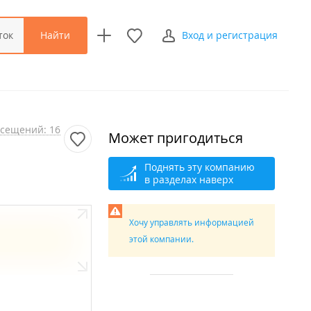
Найти
ток
Вход и регистрация
сещений: 16
Может пригодиться
Поднять эту компанию
в разделах наверх
Хочу управлять информацией
этой компании.