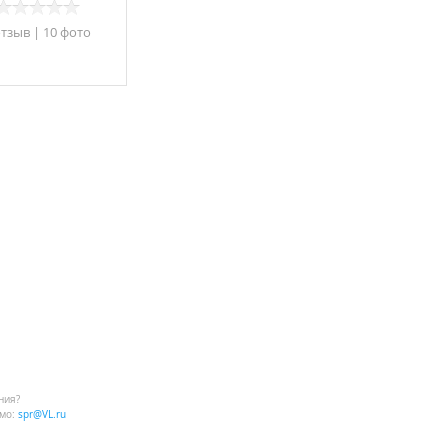
отзыв
|
10 фото
ния?
мо:
spr@VL.ru