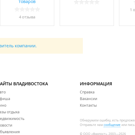
товаров
1 
4 отзывa
авитель компании.
САЙТЫ ВЛАДИВОСТОКА
ИНФОРМАЦИЯ
вто
Справка
фиша
Вакансии
ино
Контакты
азы отдыха
едвижимость
Обнаружили ошибку, есть предложе
овости
Отправьте нам
сообщение
или пись
бъявления
© ООО «Фарпост», 2003—2026