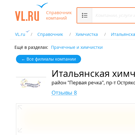
Справочник
компаний
VL.ru
Справочник
Химчистка
Итальянска
Ещё в разделах:
Прачечные и химчистки
← Все филиалы компании
Итальянская химч
район "Первая речка", пр-т Остряко
Отзывы 8