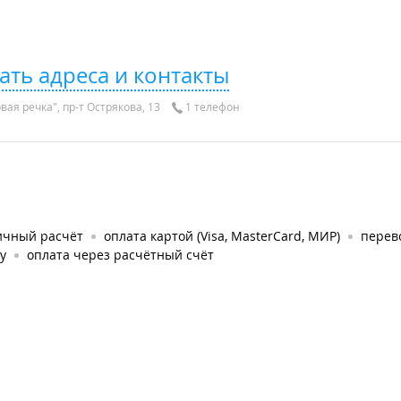
ать адреса и контакты
ая речка", пр-т Острякова, 13
1 телефон
ичный расчёт
оплата картой (Visa, MasterCard, МИР)
перев
у
оплата через расчётный счёт