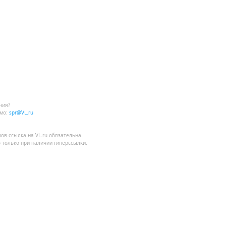
ния?
мо:
spr@VL.ru
лов
ссылка на VL.ru
обязательна.
 только при наличии гиперссылки.