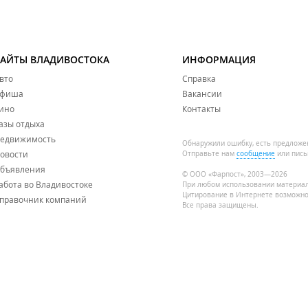
САЙТЫ ВЛАДИВОСТОКА
ИНФОРМАЦИЯ
вто
Справка
фиша
Вакансии
ино
Контакты
азы отдыха
едвижимость
Обнаружили ошибку, есть предложе
овости
Отправьте нам
сообщение
или пись
бъявления
© ООО «Фарпост», 2003—2026
абота во Владивостоке
При любом использовании материа
Цитирование в Интернете возможно
правочник компаний
Все права защищены.