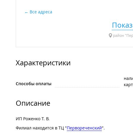
Все адреса
Показ
район "Перв
Характеристики
нал
Способы оплаты
карт
Описание
ИП Роженко Т. В.
Филиал находится в ТЦ "
Первореченский
".