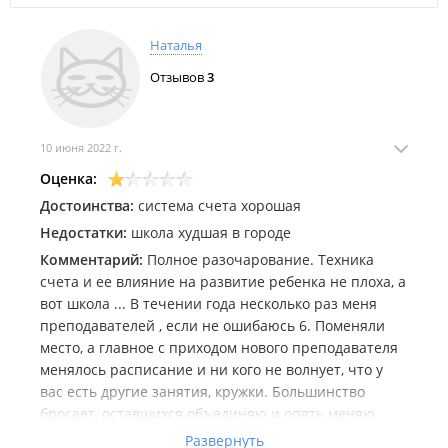
Наталья
Отзывов
3
10 июня 2022 г.
Оценка:
Достоинства:
система счета хорошая
Недостатки:
школа худшая в городе
Комментарий:
Полное разочарование. Техника
счета и ее влияние на развитие ребенка не плоха, а
вот школа ... В течении года несколько раз меня
преподавателей , если не ошибаюсь 6. Поменяли
место, а главное с приходом нового преподавателя
менялось расписание и ни кого не волнует, что у
вас есть другие занятия, кружки. Большинство
бросает, оставшихся объединяю и опять меняю
расписание. В первый год вы потенциальный
Развернуть