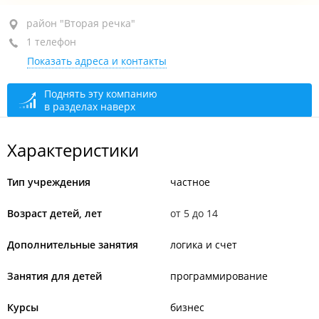
район "Вторая речка", ул. Русская, 46Б
район "Вторая речка"
1 телефон
ТЦ "Панорама", 2-й этаж
Показать адреса и контакты
+7 914 065-70-60
По предварительной записи
сегодня закрыто
Поднять эту компанию
в разделах наверх
Характеристики
Тип учреждения
частное
Возраст детей, лет
от 5 до 14
Дополнительные занятия
логика и счет
Занятия для детей
программирование
Курсы
бизнес