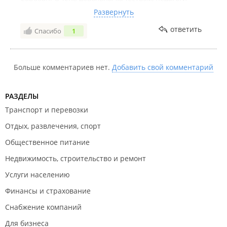
всегда приветливы и ответят на все вопросы,
Развернуть
ребенок всегда с нетерпение ждет следующего
ответить
Спасибо
1
урока. Уже через месяц стал удивлять нас своими
способностями, кроме того стал лучше учиться в
обычной школе. Рекомендую, результат потрясает!
Больше комментариев нет.
Добавить свой комментарий
РАЗДЕЛЫ
Транспорт и перевозки
Отдых, развлечения, спорт
Общественное питание
Недвижимость, строительство и ремонт
Услуги населению
Финансы и страхование
Снабжение компаний
Для бизнеса