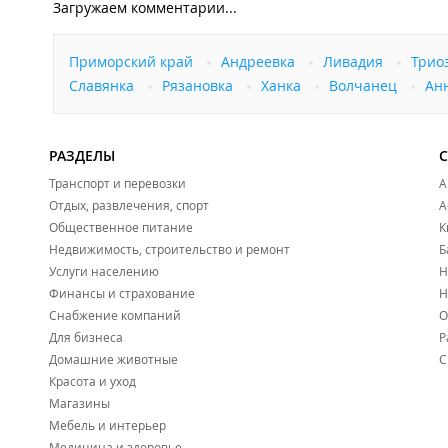
Загружаем комментарии...
Проживание с любыми домашними животными на т
Приморский край
Андреевка
Ливадия
Трио
Славянка
Рязановка
Ханка
Волчанец
Ан
РАЗДЕЛЫ
Транспорт и перевозки
А
Отдых, развлечения, спорт
А
Общественное питание
К
Недвижимость, строительство и ремонт
Б
Услуги населению
Н
Финансы и страхование
Н
Снабжение компаний
О
Для бизнеса
Р
Домашние животные
С
Красота и уход
Магазины
Мебель и интерьер
Медицина и здоровье