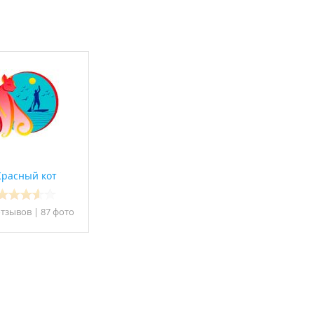
Красный кот
отзывов
|
87 фото
одления - 2500