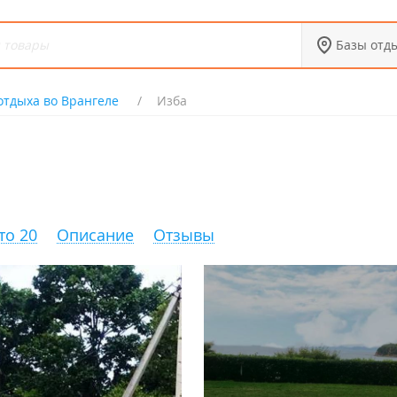
Базы отд
отдыха во Врангеле
Изба
то 20
Описание
Отзывы