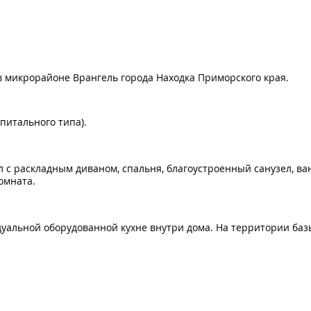
 в микрорайоне Врангель города Находка Приморского края.
питального типа).
л с раскладным диваном, спальня, благоустроенный санузел, ва
омната.
уальной оборудованной кухне внутри дома. На территории баз
уточное бронирование).