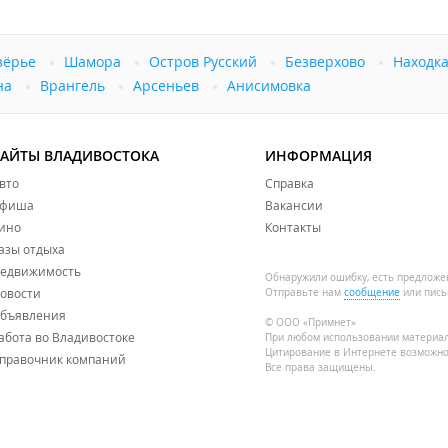
ерритории гостевого дома полностью запрещено.
зёрье
Шамора
Остров Русский
Безверхово
Находк
на
Врангель
Арсеньев
Анисимовка
САЙТЫ ВЛАДИВОСТОКА
ИНФОРМАЦИЯ
вто
Справка
фиша
Вакансии
ино
Контакты
азы отдыха
едвижимость
Обнаружили ошибку, есть предложе
овости
Отправьте нам
сообщение
или пись
бъявления
© ООО «Примнет»
абота во Владивостоке
При любом использовании материа
Цитирование в Интернете возможно
правочник компаний
Все права защищены.