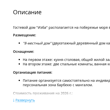
Описание
Гостевой дом "Изба" располагается на побережье моря
Размещение:
"8-местный дом"
(двухэтажный деревянный дом ка
Оснащение:
На первом этаже: кухня-столовая, общий жилой за
На втором этаже: две спальные комнаты, ванная к
Организация питания:
Питание организуется самостоятельно на индивид
персональная зона барбекю с мангалом.
Стоимость проживания на 2026 г.:
Развернуть
В июне, сентябре и октябре:
"8-местный дом"
- 30000 руб./сутки (доступно пос