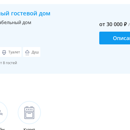
ный гостевой дом
абельный дом
от
30 000
₽
Описа
Туалет
Душ
 8 гостей
йн
Кухня