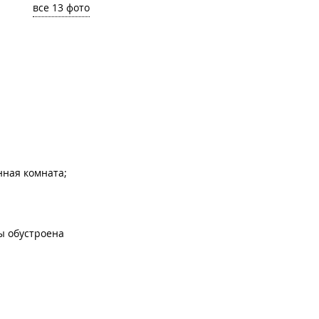
все 13 фото
нная комната;
ы обустроена