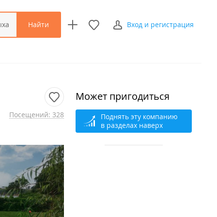
Найти
ыха
Вход и регистрация
Может пригодиться
Посещений: 328
Поднять эту компанию
в разделах наверх