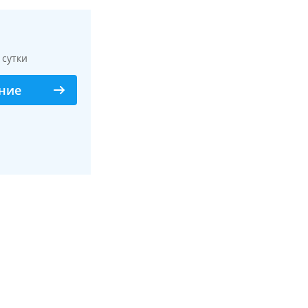
/ сутки
ние
Смотреть все фото