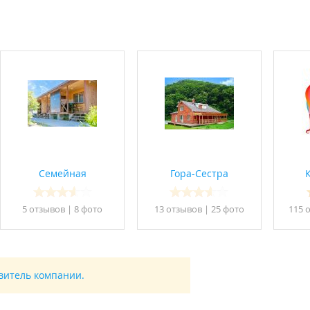
срок аренды составляет от 3 суток).
б./сутки.
Семейная
Гора-Сестра
5 отзывов
|
8 фото
13 отзывов
|
25 фото
115 
яет 4 часа) - 10000 руб. за сеанс, каждый последующий час пр
в.
авитель компании.