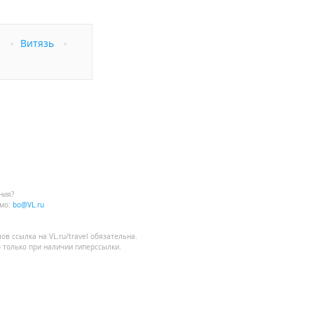
а
Витязь
ния?
мо:
bo@VL.ru
лов
ссылка на VL.ru/travel
обязательна.
 только при наличии гиперссылки.