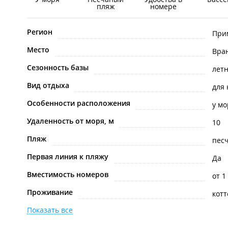
пляж
номере
Регион
При
Место
Вра
Сезонность базы
лет
Вид отдыха
для
Особенности расположения
у мо
Удаленность от моря, м
10
Пляж
пес
Первая линия к пляжу
Да
Вместимость номеров
от 1
Проживание
кот
Показать все