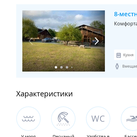
8-мест
Комфорт
Кухня
Вмещает
Характеристики
У моря
Песчаный
Удобства в
Бассе