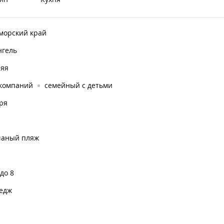
морский край
нгель
няя
 компаний
семейный с детьми
ря
чаный пляж
 до 8
тедж