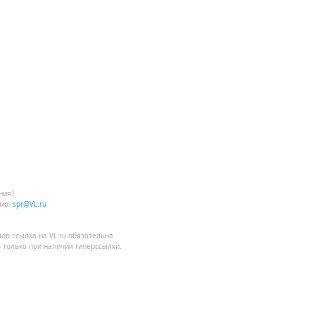
ния?
мо:
spr@VL.ru
лов
ссылка на VL.ru
обязательна.
 только при наличии гиперссылки.