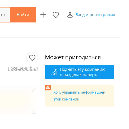
Найти
ток
Вход и регистрация
Может пригодиться
Посещений: 24
Поднять эту компанию
в разделах наверх
Хочу управлять информацией
этой компании.