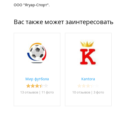
ООО "Ягуар-Спорт".
Вас также может заинтересовать
Мир футбола
Kantora
13 отзывов
|
11 фото
10 отзывов
|
3 фото