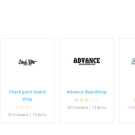
Check point board
Advance Boardshop
shop
30 отзывов
|
13 фото
7 о
30 отзывов
|
19 фото