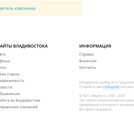
авитель компании.
САЙТЫ ВЛАДИВОСТОКА
ИНФОРМАЦИЯ
вто
Справка
фиша
Вакансии
ино
Контакты
азы отдыха
едвижимость
Обнаружили ошибку, есть предложе
овости
Отправьте нам
сообщение
или пись
бъявления
© ООО «Фарпост», 2003—2026
абота во Владивостоке
При любом использовании материа
Цитирование в Интернете возможно
правочник компаний
Все права защищены.