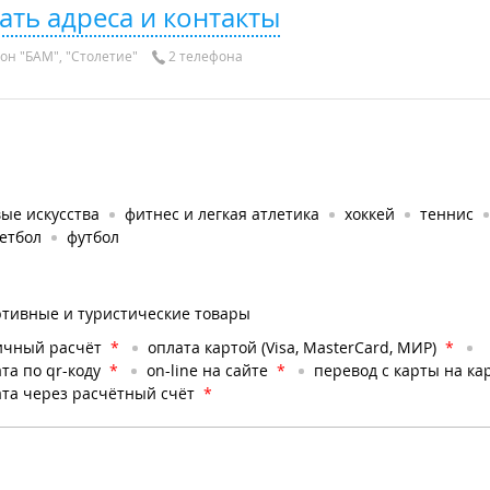
ать адреса и контакты
он "БАМ", "Столетие"
2 телефона
ые искусства
фитнес и легкая атлетика
хоккей
теннис
етбол
футбол
ртивные и туристические товары
ичный расчёт
*
оплата картой (Visa, MasterCard, МИР)
*
та по qr-коду
*
on-line на сайте
*
перевод с карты на ка
та через расчётный счёт
*