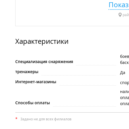
Показ
рай
Характеристики
боев
Специализация снаряжения
баск
тренажеры
Да
Интернет-магазины
спо
нал
опла
Способы оплаты
опла
*
Задано не для всех филиалов