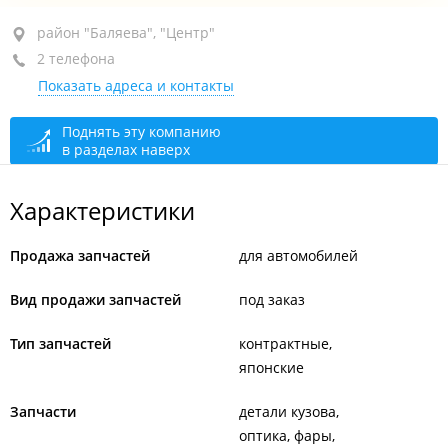
район "Баляева", ул. Адмирала Юмашева, 11
район "Баляева", "Центр"
2 телефона
сегодня закрыто
Показать адреса и контакты
Поднять эту компанию
в разделах наверх
Характеристики
Продажа запчастей
для автомобилей
Вид продажи запчастей
под заказ
Тип запчастей
контрактные
японские
Запчасти
детали кузова
оптика, фары