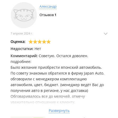
Александр
Отзывов
1
7 апреля 2024 г.
Оценка:
Недостатки:
Нет
Комментарий:
Советую. Остался доволен.
подробнее:
Было желание приобрести японский автомобиль.
По совету знакомых обратился в фирму Japan Auto.
обговорили с менеджером комплектацию
автомобиля, цвет, бюджет. (менеджер ведёт Вас до
получения авто в регионе, у нас доставка)
Обговаривалось все до мелочей. отмечу
уважительно отношение к клиенту.
Подобрали автомобиль. изучив аукционный лист по
Развернуть
состоянию. и. т. д. оценка была 4.5. может нам