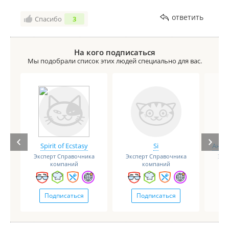
ответить
Спасибо
3
На кого подписаться
Мы подобрали список этих людей специально для вас.
Spirit of Ecstasy
Si
Анге
Эксперт Справочника
Эксперт Справочника
Экс
компаний
компаний
Подписаться
Подписаться