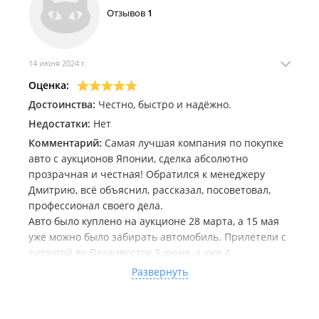
Отзывов
1
14 июня 2024 г.
Оценка:
Достоинства:
Честно, быстро и надёжно.
Недостатки:
Нет
Комментарий:
Самая лучшая компания по покупке
авто с аукционов Японии, сделка абсолютно
прозрачная и честная! Обратился к менеджеру
Дмитрию, всё объяснил, рассказал, посоветовал,
профессионал своего дела.
Авто было куплено на аукционе 28 марта, а 15 мая
уже можно было забирать автомобиль. Прилетели с
супругой во Владивосток 3 июня, а уже 4
отправились в путь до Воронежа своим ходом. Весь
Развернуть
пусть прошёл на одном дыхании,манина
супер,соответствует на все 100% своей
оценке,покупкой довольны! Всем рекомендую