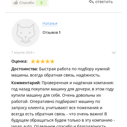
повезло а может так работают проффи. выкупили
ответить
Спасибо
3
понравившиеся авто с первого раза. всегда фото
при доставки в порт. при погрузке. при
растаможке.при постановке на учёт. при погрузке в
Наталья
транспортной компании уже доставке в регион. В
Отзывов
1
общем остались довольны РЕКОМЕНДУЮ.
7 апреля 2024 г.
Оценка:
Достоинства:
Быстрая работа по подбору нужной
машины, всегда обратная связь, надёжность.
Комментарий:
Проверенная и надёжная компания:
год назад покупали машину для дочери, в этом году
купили машину для себя. Очень довольны их
работой. Оперативно подбирают машину по
запросу клиента, учитывают все пожелания и
всегда есть обратная связь - что очень важно! В
будущем обращаться будем только в эту компанию -
Japan auto. Отдельное спасибо и благодарность