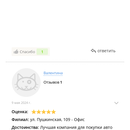
обращаться только в эту компанию, а ребятам и
компании JAPANAUTO желаю дальнейшего развития
и процветания! Огромное спасибо!
ответить
Спасибо
1
Валентина
Отзывов
1
9 мая 2024 г.
Оценка:
Филиал:
ул. Пушкинская, 109 - Офис
Достоинства:
Лучшая компания для покупки авто