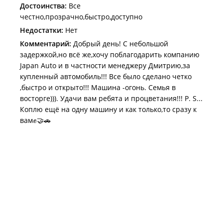
Достоинства:
Все
честно,прозрачно,быстро,доступно
Недостатки:
Нет
Комментарий:
Добрый день! С небольшой
задержкой,но всё же,хочу поблагодарить компанию
Japan Auto и в частности менеджеру Дмитрию,за
купленный автомобиль!!! Все было сделано четко
,быстро и открыто!!! Машина -огонь. Семья в
восторге))). Удачи вам ребята и процветания!!! P. S...
Коплю ещё на одну машину и как только,то сразу к
вам✊🤝🚗