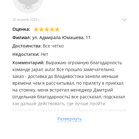
20 апреля 2024 г.
Оценка:
Филиал:
ул. Адмирала Юмашева, 11
Достоинства:
Все чётко
Недостатки:
Нет
Комментарий:
Выражаю огромную благодарность
команде Japan auto! Все прошло замечательно,
заказ - доставка до Владивостока заняли меньше
времени чем я рассчитывал, по прилету я приехал
на стоянку, меня встретил менеджер Дмитрий
(отдельная благодарность) все рассказал, подсказал
как дальше действовать, где лучше пройти
техосмотр, пожали по рукам и разъехались! Никакой
воды, все по делу, настоящие профессионалы
Развернуть
своего дела! Машина на учет встала без проблем.
Осталось путешествие домой в Москву из
Владивостока 🤝