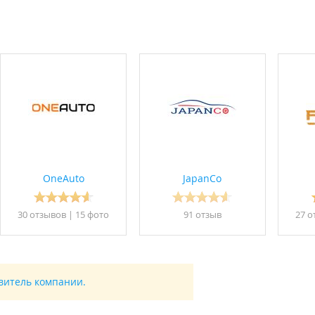
OneAuto
JapanCo
30 отзывов
|
15 фото
91 отзыв
27 о
авитель компании.