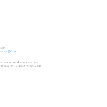
ния?
мо:
spr@VL.ru
лов
ссылка на VL.ru
обязательна.
 только при наличии гиперссылки.