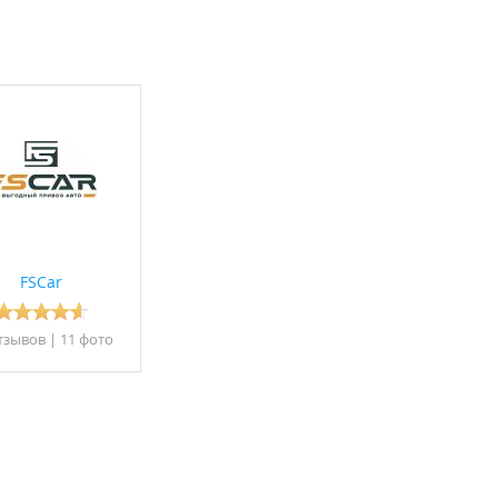
FSCar
тзывов
|
11 фото