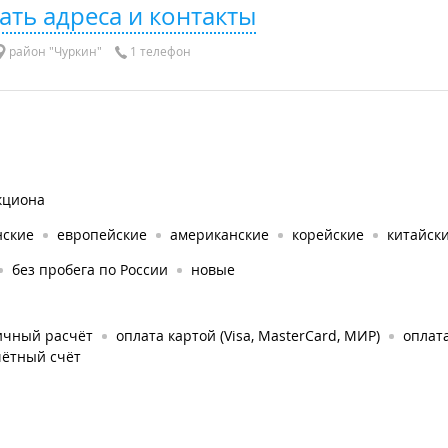
ать адреса и контакты
район "Чуркин"
1 телефон
кциона
нские
европейские
американские
корейские
китайск
без пробега по России
новые
ичный расчёт
оплата картой (Visa, MasterCard, МИР)
оплат
чётный счёт