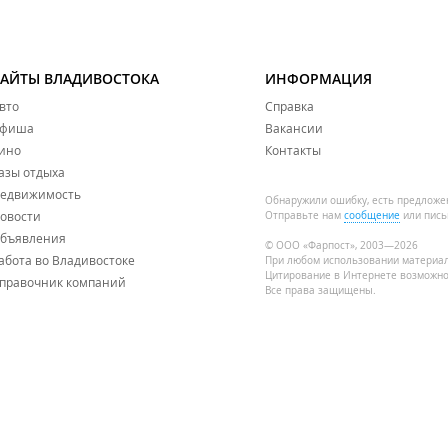
САЙТЫ ВЛАДИВОСТОКА
ИНФОРМАЦИЯ
вто
Справка
фиша
Вакансии
ино
Контакты
азы отдыха
едвижимость
Обнаружили ошибку, есть предложе
овости
Отправьте нам
сообщение
или пись
бъявления
© ООО «Фарпост», 2003—2026
абота во Владивостоке
При любом использовании материа
Цитирование в Интернете возможно
правочник компаний
Все права защищены.