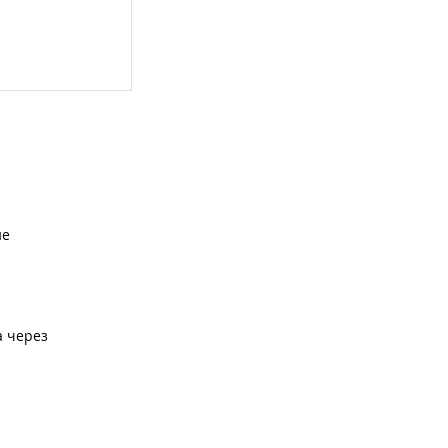
ие
а через