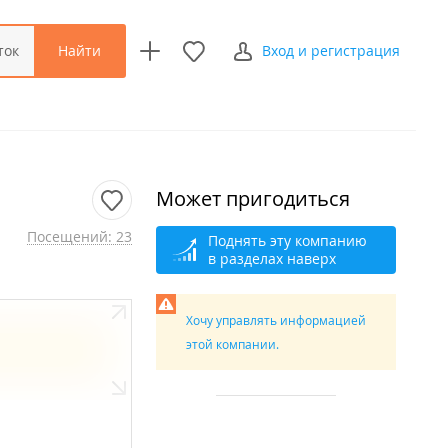
Найти
ток
Вход и регистрация
Может пригодиться
Посещений: 23
Поднять эту компанию
в разделах наверх
Хочу управлять информацией
этой компании.