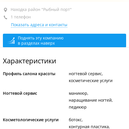
Находка, район "Рыбный порт", пр-т Находкинский,
Находка район "Рыбный порт"
70А
1 телефон
Показать адреса и контакты
1-й этаж
+7 914 718-81-99
Поднять эту компанию
в разделах наверх
По предварительной записи
закрыто, откроется в
10:00
Характеристики
Профиль салона красоты
ногтевой сервис
косметические услуги
Ногтевой сервис
маникюр
наращивание ногтей
педикюр
Косметологические услуги
ботокс
контурная пластика